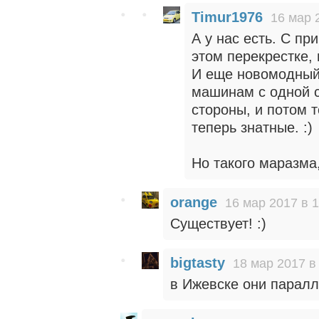
Timur1976
16 мар 
А у нас есть. С пр
этом перекрестке, 
И еще новомодный
машинам с одной 
стороны, и потом 
теперь знатные. :)
Но такого маразма,
orange
16 мар 2017 в 1
Существует! :)
bigtasty
18 мар 2017 в
в Ижевске они паралл