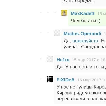
А ты бородат.
MaxKadett
15 м
Чем богаты :)
Modus-Operandi
1
Да,
пожалуйста
. Н
улица - Свердлова
He1ix
15 мар 2017 в 18
Да. У нас есть и то, и
FiXIDeA
15 мар 2017 в
У нас нет улицы Киров
Кирова рядом с котор
переназвали в площад