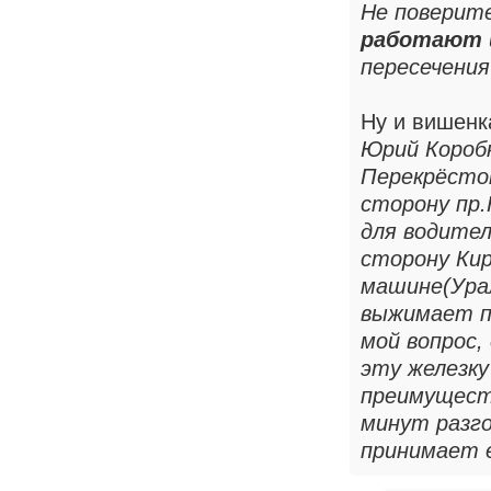
Не поверите
работают
пересечени
Ну и вишенк
Юрий Короб
Перекрёсток
сторону пр.
для водите
сторону Кир
машине(Ура
выжимает п
мой вопрос,
эту железку
преимуществ
минут разго
принимает е