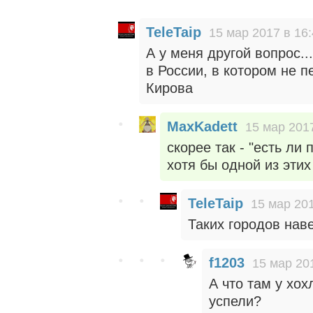
TeleTaip
15 мар 2017 в 16
А у меня другой вопрос.
в России, в котором не 
Кирова
MaxKadett
15 мар 2017
скорее так - "есть ли
хотя бы одной из этих 
TeleTaip
15 мар 201
Таких городов нав
f1203
15 мар 20
А что там у хо
успели?