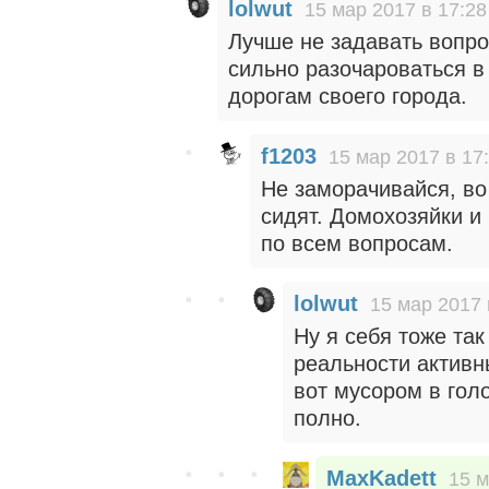
lolwut
15 мар 2017 в 17:28
Лучше не задавать вопро
сильно разочароваться в 
дорогам своего города.
f1203
15 мар 2017 в 17
Не заморачивайся, во
сидят. Домохозяйки и 
по всем вопросам.
lolwut
15 мар 2017 
Ну я себя тоже так
реальности активн
вот мусором в голо
полно.
MaxKadett
15 м