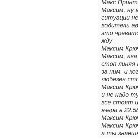
Макс Принт
Максим, ну 
ситуации не
водитель а
это чреват
жду
Максим Крю
Максим, ага
стоп линяя 
за ним. и к
любезен ст
Максим Крю
и не надо т
все стоят 
вчера в 22:5
Максим Крю
Максим Крю
а ты знаеш