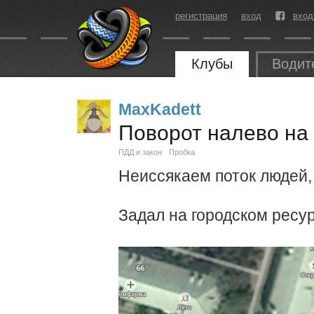
регистрация
вход
вход
Клубы
Водит
MaxKadett
Поворот налево на
ПДД и закон
Пробка
Неиссякаем поток людей,
Задал на городском ресур