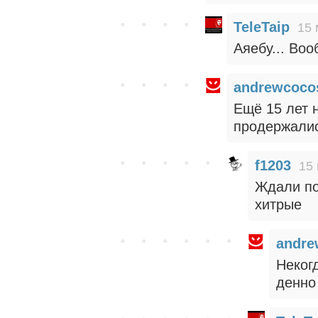
TeleTaip
15 
Аяебу... Воо
andrewcoco
Ещё 15 лет н
продержалис
f1203
15 
Ждали по
хитрые
andre
Неког
денно