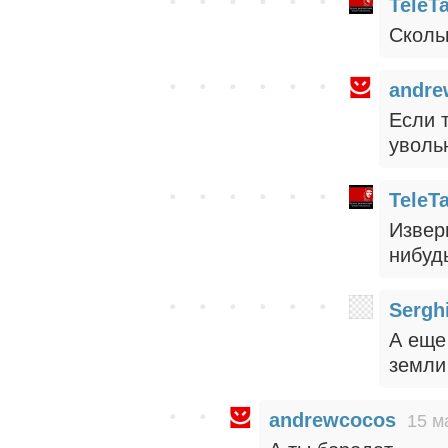
TeleT
Сколь
andre
Если 
уволь
TeleT
Извер
нибуд
Sergh
А еще
земли
andrewcocos
15 м