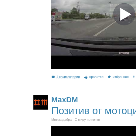
4 комментария
нравится
избранное
#
MaxDM
Позитив от мотоц
Мотокадабра
С миру по нитке