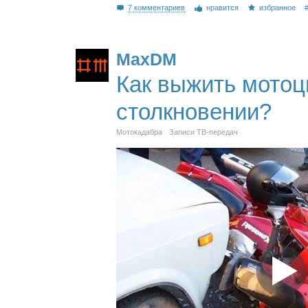
7 комментариев
нравится
избранное
MaxDM
Как выжить мотоц
столкновении?
Мотокадабра
Записи ТВ-передач