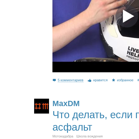
5 комментариев
нравится
избранное
MaxDM
Что делать, если
асфальт
Мотокадабра
Школа вождения