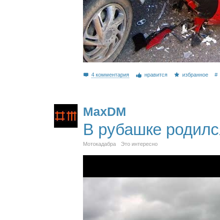
4 комментария
нравится
избранное
#
MaxDM
В рубашке родилс
Мотокадабра
Это интересно