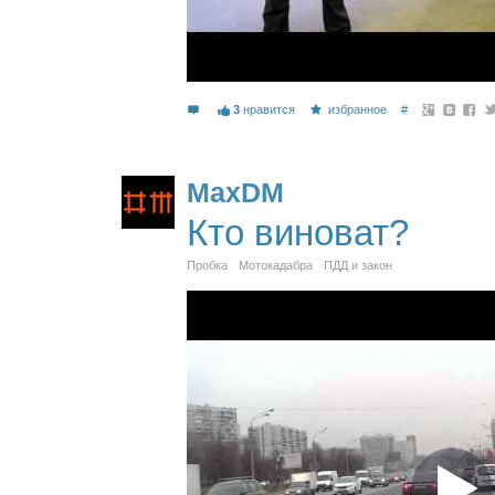
3
нравится
избранное
#
MaxDM
Кто виноват?
Пробка
Мотокадабра
ПДД и закон