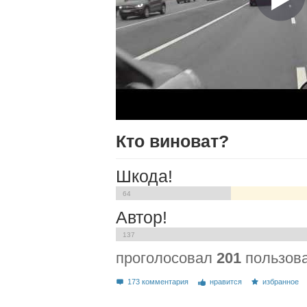
Кто виноват?
Шкода!
64
Автор!
137
проголосовал
201
пользов
173 комментария
нравится
избранное