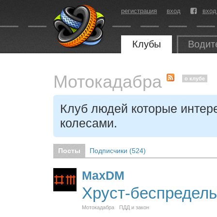
регистрация
вход
вход
Клубы
Водит
Мотокадабра
о клубе
Клуб людей которые интер
колесами.
Посты
Подписчики (
524
)
MaxDM
Хруст-беспредел
Мотокадабра
ПДД и закон