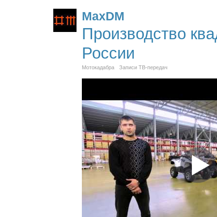
MaxDM
Производство ква
России
Мотокадабра
Записи ТВ-передач