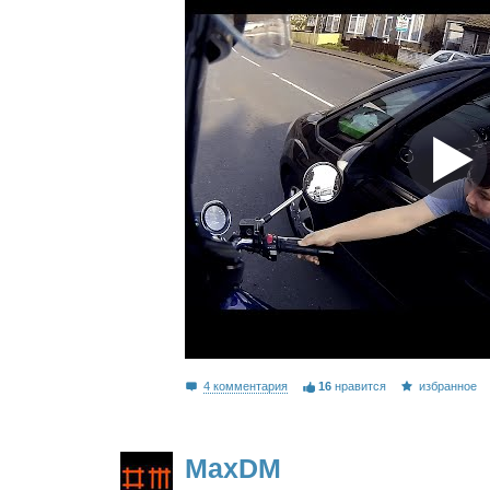
4 комментария
16
нравится
избранное
MaxDM