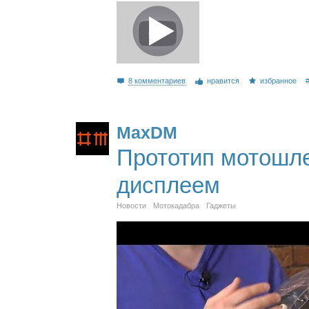
8 комментариев
нравится
избранное
MaxDM
Прототип мотошл
дисплеем
Новости
Мотокадабра
Гаджеты