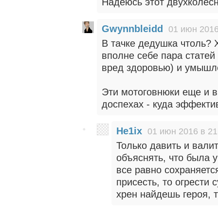
Надеюсь этот двухколес
Gwynnbleidd
01 июн 2016
В тачке дедушка чтоль? 
вполне себе пара статей 
вред здоровью) и умышл
Эти мотоговнюки еще и в
доспехах - куда эффекти
He1ix
01 июн 2016 в 21
Только давить и вали
объяснять, что была у
все равно сохраняетс
присесть, то огрести
хрен найдешь героя, т