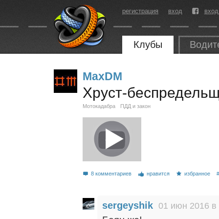
регистрация
вход
вход
Клубы
Водит
MaxDM
Хруст-беспредель
Мотокадабра
ПДД и закон
8 комментариев
нравится
избранное
sergeyshik
01 июн 2016 в 