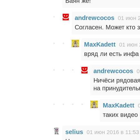
Баян же!
andrewcocos
01 июн 
Согласен. Может кто 
MaxKadett
01 июн 
вряд ли есть инфа
andrewcocos
0
Ничёси рядовая.
на принудитель
MaxKadett
таких видео 
selius
01 июн 2016 в 11:53