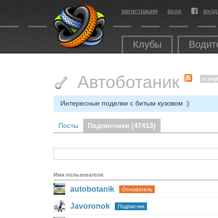
регистрация
вход
вход
Клубы
Водит
Автоботаник
о клу
Интересные поделки с битым кузовом :)
Посты
Подписчики (
47413
)
Имя пользователя
autobotanik
Основатель
Javoronok
Подписчик