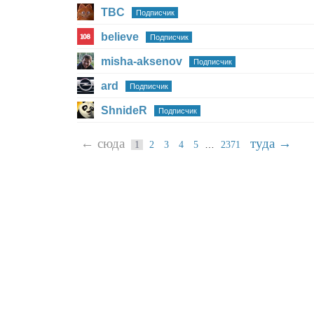
TBC
Подписчик
believe
Подписчик
misha-aksenov
Подписчик
ard
Подписчик
ShnideR
Подписчик
← сюда
туда →
…
1
2
3
4
5
2371