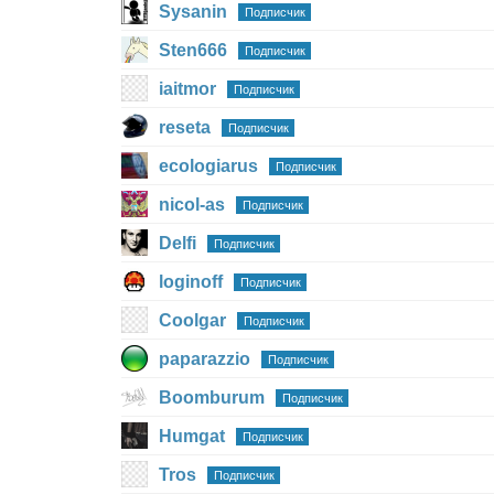
Sysanin
Подписчик
Sten666
Подписчик
iaitmor
Подписчик
reseta
Подписчик
ecologiarus
Подписчик
nicol-as
Подписчик
Delfi
Подписчик
loginoff
Подписчик
Coolgar
Подписчик
paparazzio
Подписчик
Boomburum
Подписчик
Humgat
Подписчик
Tros
Подписчик