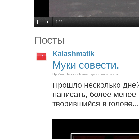
1
/
2
Посты
Kalashmatik
Муки совести.
Пробка
Nissan Teana - диван на колесах
Прошло несколько дней 
написать, более менее 
творившийся в голове...