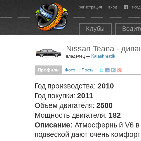
регистрация
вход
вход
Клубы
Водит
Nissan Teana - дива
владелец —
Kalashmatik
Профиль
Фото
Посты
Год производства:
2010
Год покупки:
2011
Объем двигателя:
2500
Мощность двигателя:
182
Описание:
Атмосферный V6 в 
подвеской дают очень комфор