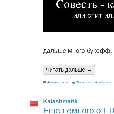
дальше много букофф, к
Читать дальшe →
44 комментария
23
нравится
избранное
Kalashmatik
Еще немного о ГТО