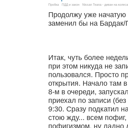
Пробка
ПДД и закон
Nissan Teana - диван на колес
Продолжу уже начатую
заменил бы на Бардак
Итак, чуть более недел
при этом никуда не зап
пользовался. Просто п
открытия. Начало там в
8-м в очереди, запуска
приехал по записи (без 
9:30. Сразу подкатил н
стою жду... всем пофиг
пофигизмом, ну ладно д