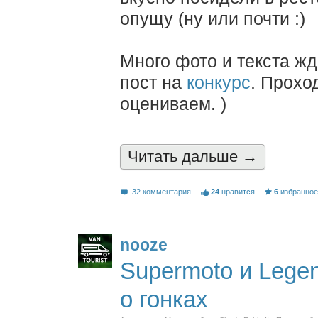
опущу (ну или почти :)
Много фото и текста жд
пост на
конкурс
. Прохо
оцениваем. )
Читать дальшe →
32 комментария
24
нравится
6
избранно
nooze
Supermoto и Lege
о гонках