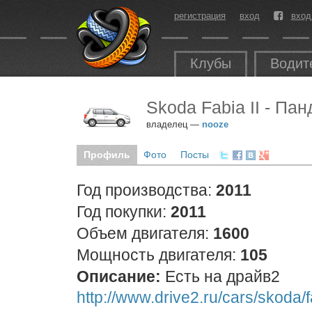
регистрация
вход
вход
Клубы
Водит
Skoda Fabia II - Па
владелец —
nooze
Профиль
Фото
Посты
Год производства:
2011
Год покупки:
2011
Объем двигателя:
1600
Мощность двигателя:
105
Описание:
Есть на драйв2
http://www.drive2.ru/cars/skoda/f