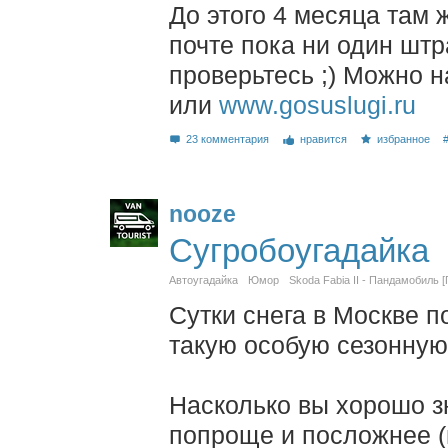
До этого 4 месяца там 
почте пока ни один штр
проверьтесь ;) Можно 
или
www.gosuslugi.ru
23 комментария
нравится
избранное
nooze
Сугробоугадайка
Автоугадайка
Юмор
Skoda Fabia II - Пандамобиль 
Сутки снега в Москве 
такую особую сезонную
Насколько вы хорошо з
попроще и посложнее (в