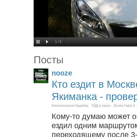
1
/
6
Посты
nooze
Кто ездит в Москв
Якиманка - прове
Компьютерная Кадабра
ПДД и закон
Skoda Fabia II
Кому-то думаю может о
ездил одним маршрутом
переходящему после 3-