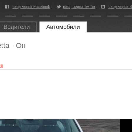
вход через Facebook
вход через Twitter
вход через В
Водители
Автомобили
tta - Он