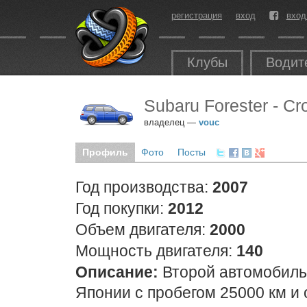
регистрация
вход
вход
Клубы
Водит
Subaru Forester - Cr
владелец —
vouc
Профиль
Фото
Посты
Год производства:
2007
Год покупки:
2012
Объем двигателя:
2000
Мощность двигателя:
140
Описание:
Второй автомобиль 
Японии с пробегом 25000 км и 