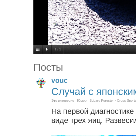
1
/
1
Посты
vouc
Случай с японски
Это интересно
Юмор
Subaru Forester - Cross Sport
На первой диагностике
виде трех яиц. Развеси