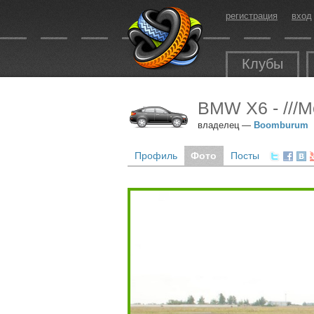
регистрация
вход
Клубы
BMW X6 - ///М
владелец —
Boomburum
Профиль
Фото
Посты