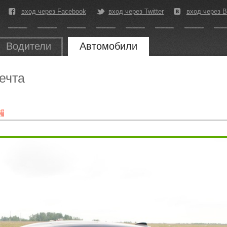
вход через Facebook
вход через Twitter
вход через В
Водители
Автомобили
ечта