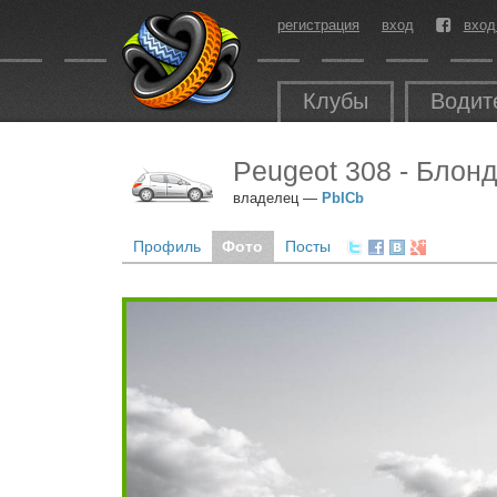
регистрация
вход
вход
Клубы
Водит
Peugeot 308 - Блон
владелец —
PbICb
Профиль
Фото
Посты