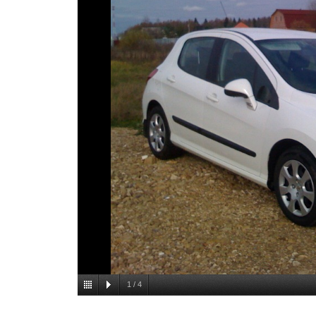
1
/
4