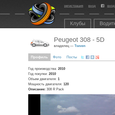
регистрация
вход
вход
Клубы
Водит
Peugeot 308 - 5D
владелец —
Tseven
Профиль
Фото
Посты
Год производства:
2010
Год покупки:
2010
Объем двигателя:
1
Мощность двигателя:
120
Описание:
308 R Pack