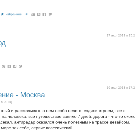
избранное
#
17 июл 2013 в 15:
од
16 июл 2013 в 17:
ение - Москва
 в 2014]
ный и рассказывать о нем особо нечего. ездили втроем, все с
 на человека. все путешествие заняло 7 дней. дорога - что-то окол
засекал. антирадар оказался очень полезным на трассе девайсом.
 море так себе, сервис классический.