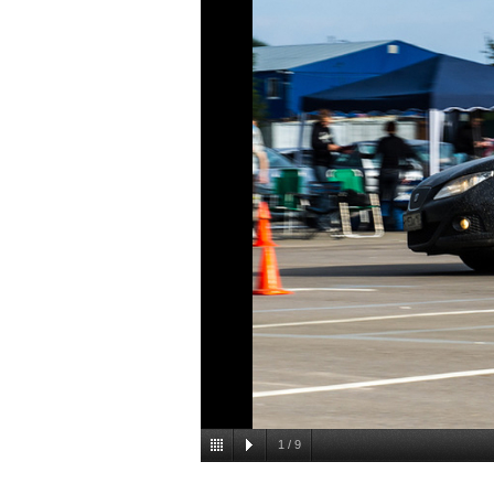
1
/
9