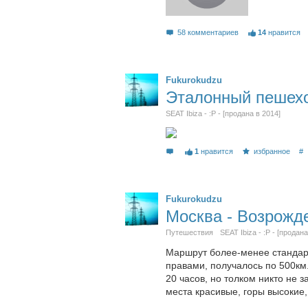
58 комментариев
14
нравится
Fukurokudzu
Эталонный пешех
SEAT Ibiza - :P - [продана в 2014]
1
нравится
избранное
#
Fukurokudzu
Москва - Возрожд
Путешествия
SEAT Ibiza - :P - [продана
Маршрут более-менее стандарт
правами, получалось по 500км.
20 часов, но толком никто не 
места красивые, горы высокие,