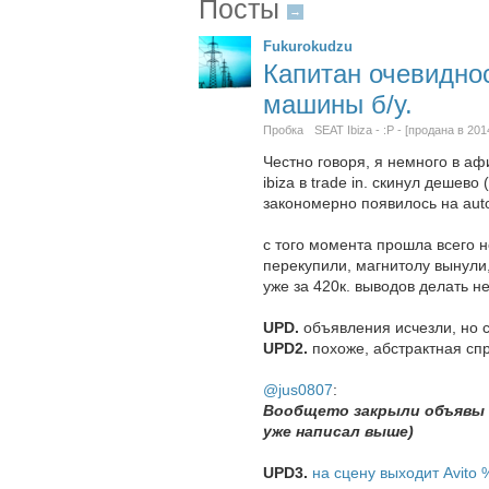
Посты
→
Fukurokudzu
Капитан очевиднос
машины б/у.
Пробка
SEAT Ibiza - :P - [продана в 201
Честно говоря, я немного в афи
ibiza в trade in. скинул дешев
закономерно появилось на aut
с того момента прошла всего н
перекупили, магнитолу вынули,
уже за 420к. выводов делать н
UPD.
объявления исчезли, но 
UPD2.
похоже, абстрактная сп
@jus0807
:
Вообщето закрыли объявы и
уже написал выше)
UPD3.
на сцену выходит Avito 