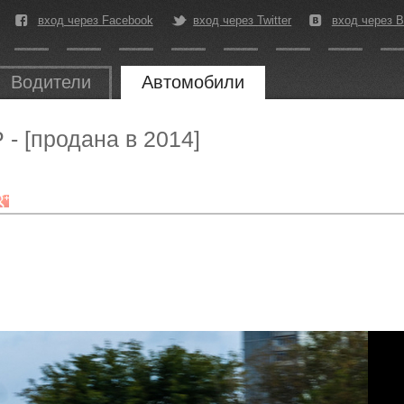
вход через Facebook
вход через Twitter
вход через В
Водители
Автомобили
P - [продана в 2014]