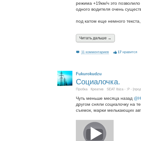
режима +19км/ч это позволило 
одного водителя очень сущест
под катом еще немного текста,
Читать дальшe →
11 комментариев
17
нравится
Fukurokudzu
Социалочка.
Пробка
Креатив
SEAT Ibiza - :P - [про
Чуть меньше месяца назад
@H
другом сняли социалочку на те
съемок, марки мелькающих авт