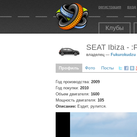
регистрация
вход
Клубы
SEAT Ibiza - :
владелец —
Fukurokudzu
Профиль
Фото
Посты
Год производства:
2009
Год покупки:
2010
Объем двигателя:
1600
Мощность двигателя:
105
Описание:
Ездит, рулится.