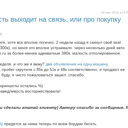
10 июн 2014 в 21:
ть выходит на связь, или про покупку
4]
ге, хотя все вполне логично. 2 недели назад я скинул свой seat
о (300к), но меня это вполне устраивало. через несколько дней авто
o.ru за более-менее адекватные 380к, малость отполированное.
еделя, и что же я вижу?
два объявления на одну машину,
 пробег скрутили с 85к до 51к и 48к соответственно, и продают ее
е буду, я чисто пожаловаться зашел. спасибо.
скриншоты остались %)
раведливость восторжествовала!
 сделали ататай клиенту) Автору спасибо за сообщение. 
%)
придется за ними теперь по всем бордам бегать.