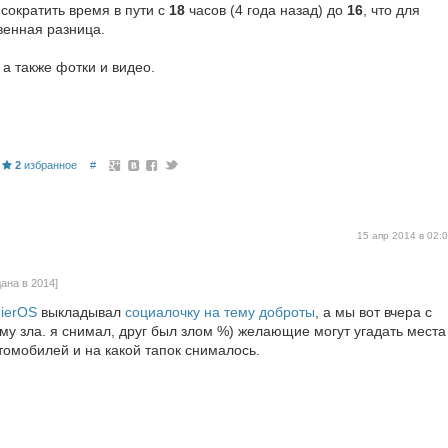
сократить время в пути с
18
часов (4 года назад) до
16
, что для
венная разница.
 а также фотки и видео.
2
избранное
#
15 апр 2014 в 02:
дана в 2014]
ierOS
выкладывал
социалочку на тему доброты
, а мы вот вчера с
му зла. я снимал, друг был злом %) желающие могут угадать места
омобилей и на какой тапок снималось.