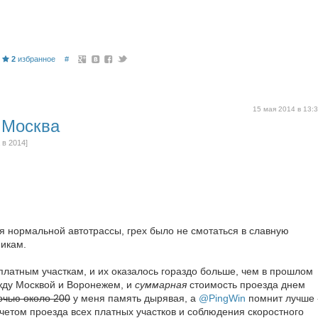
2
избранное
#
15 мая 2014 в 13:
 Москва
 в 2014]
ия нормальной автотрассы, грех было не смотаться в славную
никам.
платным участкам, и их оказалось гораздо больше, чем в прошлом
жду Москвой и Воронежем, и
суммарная
стоимость проезда днем
очью около 200
у меня память дырявая, а
@PingWin
помнит лучше 
учетом проезда всех платных участков и соблюдения скоростного