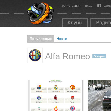
регистрация
вход
вход
Клубы
Водит
Популярные
Новые
Alfa Romeo
О марке