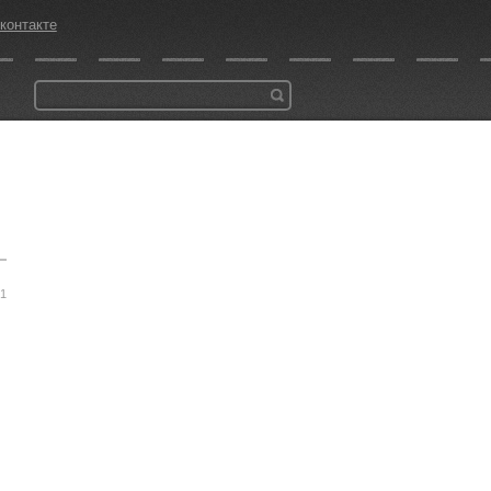
контакте
41