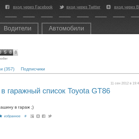
вход через Facebook
вход через Twitter
вход через В
Водители
Автомобили
0
5
8
8
робег
и (357)
Подписчики
11 сен 2012 в 19:
 в гаражный список Toyota GT86
ашину в гараж ;)
избранное
#