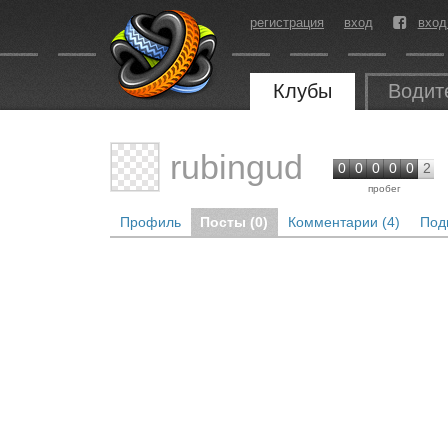
регистрация
вход
вход
Клубы
Водит
rubingud
0
0
0
0
0
2
пробег
Профиль
Посты (0)
Комментарии (4)
Под