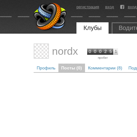
регистрация
вход
вход
Клубы
Водит
nordx
0
0
0
2
5
1
пробег
Профиль
Посты (0)
Комментарии (8)
Под