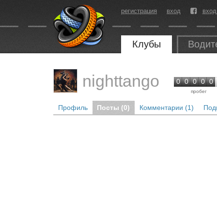
регистрация
вход
вход
Клубы
Водит
nighttango
0
0
0
0
0
пробег
Профиль
Посты (0)
Комментарии (1)
Под