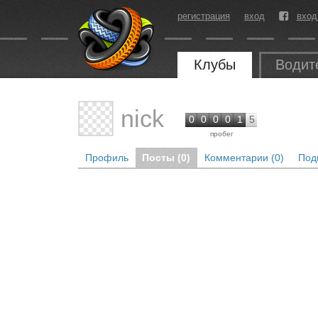
регистрация
вход
вход
Клубы
Водит
nick
0
0
0
0
1
5
пробег
Профиль
Посты (0)
Комментарии (0)
Под