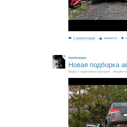
1 комментарий
нравится
motoman
Новая подборка а
Видео с видеорегистраторов
Аварии н