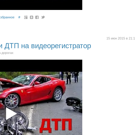
избранное
#
15 июн 2015 в 21:
и ДТП на видеорегистратор
а дорогах