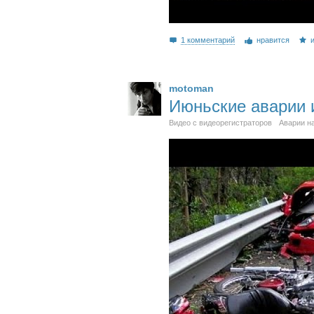
1 комментарий
нравится
motoman
Июньские аварии 
Видео с видеорегистраторов
Аварии н