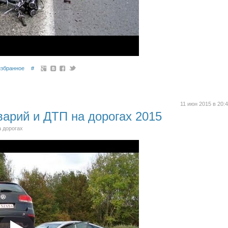
избранное
#
11 июн 2015 в 20:
варий и ДТП на дорогах 2015
а дорогах