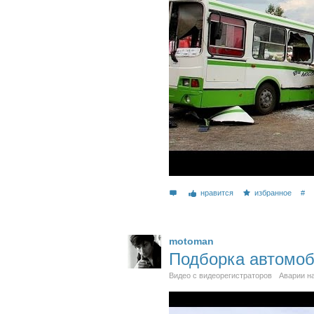
нравится
избранное
#
motoman
Подборка автомоб
Видео с видеорегистраторов
Аварии н