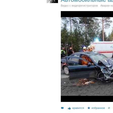
Видео с видеорегистраторов
Аварии н
нравится
избранное
#