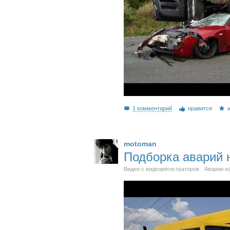
1 комментарий
нравится
motoman
Подборка аварий н
Видео с видеорегистраторов
Аварии н