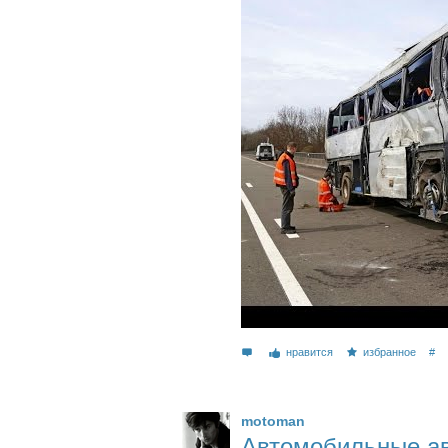
нравится
избранное
#
motoman
Автомобильные ав