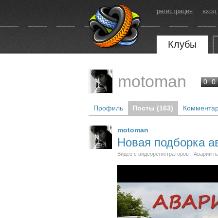
регистрация
вход
Клубы
motoman
0
0
Профиль
Посты (163)
Комментар
motoman
Новая подборка ав
Видео с видеорегистраторов
Аварии н