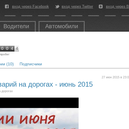
вход через Facebook
вход через Twitter
вход через В
Водители
Автомобили
0
0
4
4
пробег
ии (10)
Подписчики
27 июн 2015 в 23:
арий на дорогах - июнь 2015
а дорогах