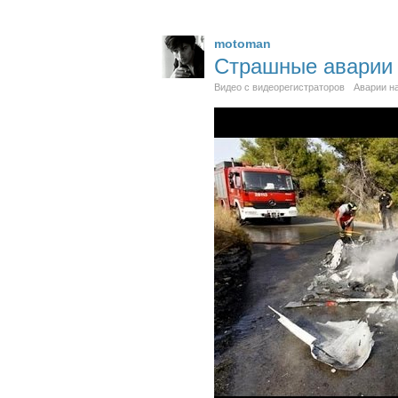
motoman
Страшные аварии 
Видео с видеорегистраторов
Аварии н