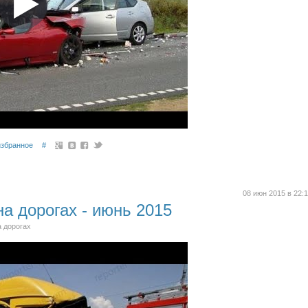
избранное
#
08 июн 2015 в 22:
а дорогах - июнь 2015
а дорогах