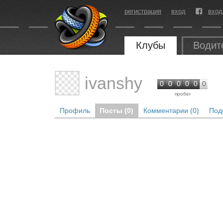
регистрация
вход
вход
Клубы
Водит
ivanshy
0
0
0
0
0
0
пробег
Профиль
Посты (0)
Комментарии (0)
Под