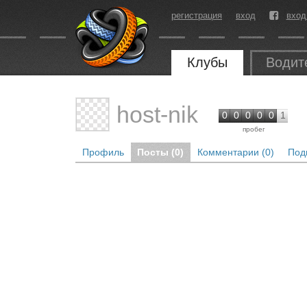
регистрация
вход
вход
Клубы
Водит
host-nik
0
0
0
0
0
1
пробег
Профиль
Посты (0)
Комментарии (0)
Под