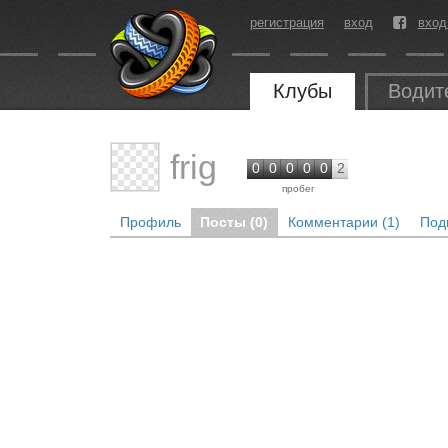
регистрация
вход
вход
Клубы
Водит
frig
0
0
0
0
0
2
пробег
Профиль
Посты (0)
Комментарии (1)
Под