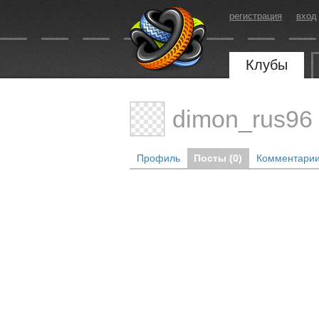
регистрация
вход
Клубы
dimon_rus96
Профиль
Посты (0)
Комментарии