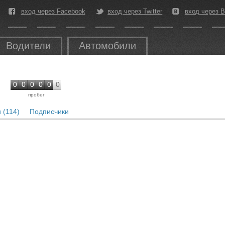
вход через Facebook
вход через Twitter
вход через В
Водители
Автомобили
0
0
0
0
0
0
пробег
 (114)
Подписчики