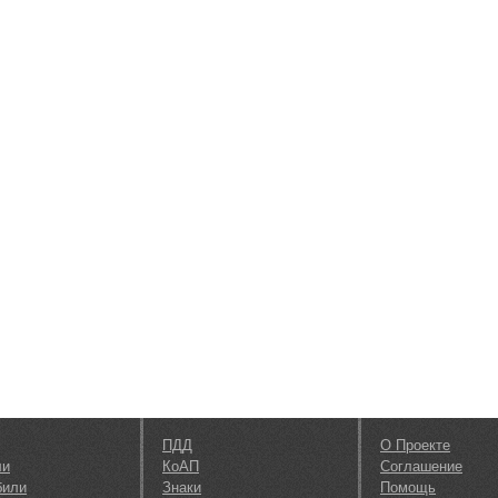
ПДД
О Проекте
ли
КоАП
Соглашение
били
Знаки
Помощь