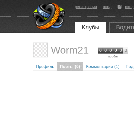
регистрация
вход
вход
Клубы
Водит
Worm21
0
0
0
0
0
0
пробег
Профиль
Посты (0)
Комментарии (1)
Под