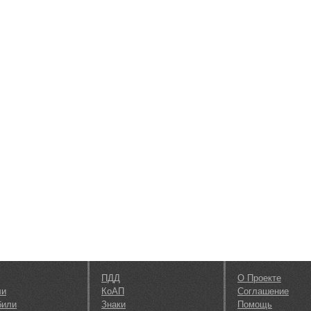
ПДД
О Проекте
ли
КоАП
Соглашение
били
Знаки
Помощь