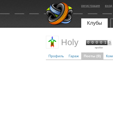
регистрация
вход
Клубы
Holy
0
0
0
0
1
3
пробег
Профиль
Гараж
Посты (0)
Ком