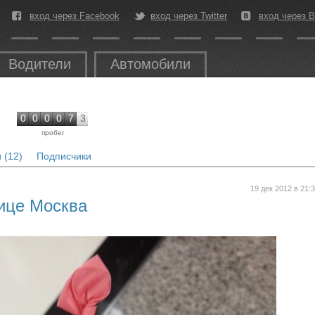
вход через Facebook
вход через Twitter
вход через В
Водители
Автомобили
0
0
0
0
7
3
пробег
 (12)
Подписчики
19 дек 2012 в 21:
нице Москва