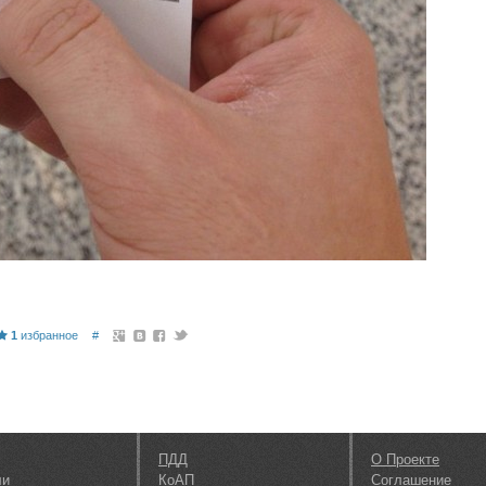
1
избранное
#
ПДД
О Проекте
ли
КоАП
Соглашение