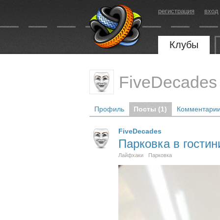
регистрация
вход
Клубы
FiveDecades
Профиль
Посты (1)
Комментарии
FiveDecades
Парковка в гости
Лайфхаки
Парковка