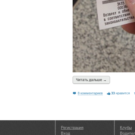
Читать дальшe →
8 комментариев
33
нравится
Регистрация
Клубы
Вход
Водите