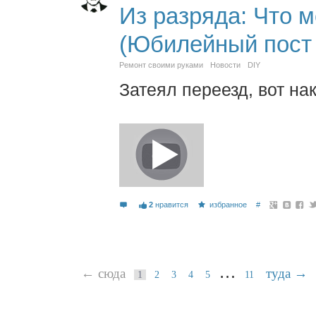
Из разряда: Что м
(Юбилейный пост
Ремонт своими руками
Новости
DIY
Затеял переезд, вот на
2
нравится
избранное
#
…
← сюда
туда →
1
2
3
4
5
11