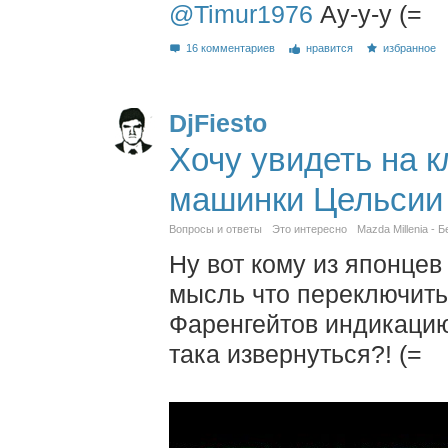
@Timur1976
Ау-у-у (=
16 комментариев
нравится
избранное
DjFiesto
Хочу увидеть на 
машинки Цельсии
Вопросы и ответы
Это интересно
Mazda Millenia - 
Ну вот кому из японцев
мысль что переключить
Фаренгейтов индикацию
така извернуться?! (=