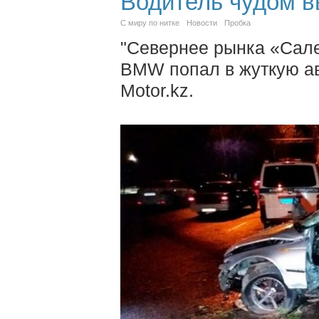
Водитель чудом в
С миру по нитке
Новости
Пробка
"Севернее рынка «Сале
BMW попал в жуткую а
Motor.kz.