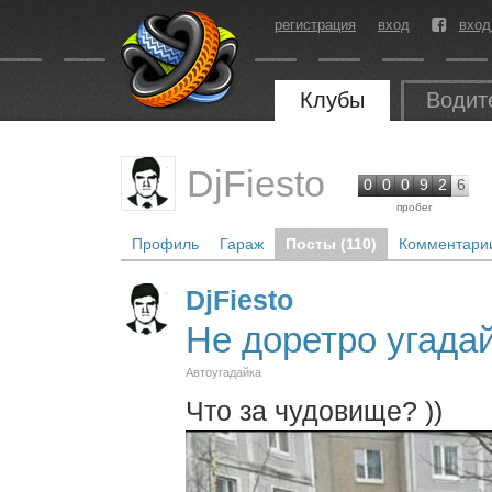
регистрация
вход
вход
Клубы
Водит
DjFiesto
0
0
0
9
2
6
пробег
Профиль
Гараж
Посты (110)
Комментарии
DjFiesto
Не доретро угадай
Автоугадайка
Что за чудовище? ))