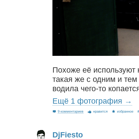
Похоже её используют к
такая же с одним и тем
водила чего-то копается
Ещё 1 фотография →
9 комментариев
нравится
избранное
DjFiesto