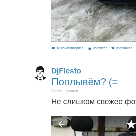
10 комментариев
нравится
избранное
DjFiesto
Поплывём? (=
Пробка
Креатив
Не слишком свежее фото