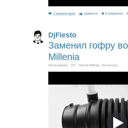
2 комментария
нравится
1
избранное
DjFiesto
Заменил гофру во
Millenia
Автоугадайка
DIY
Mazda Millenia - Бензиноед