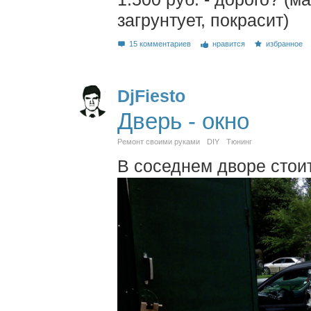
загрунтует, покрасит)
15 комментариев
нравится
избранное
DjFiesto
Дверь - окно
Ремонт своими руками
DIY
Тюнинг
В соседнем дворе стоит