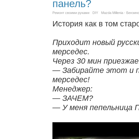
панель?
Ремонт своими руками
DIY
Mazda Millenia - Бензин
История как в том стар
Приходит новый русски
мерседес.
Через 30 мин приезжае
— Забирайте этот и 
мерседес!
Менеджер:
— ЗАЧЕМ?
— У меня пепельница