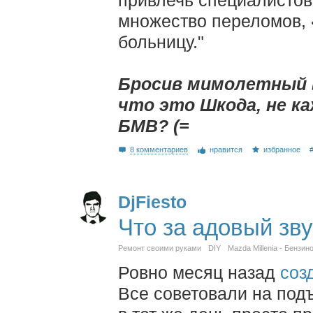
привлечь специалистов
множество переломов, 
больницу."
Бросив мимолетный в
что это Шкода, не к
БМВ? (=
8 комментариев
нравится
избранное
DjFiesto
Что за адовый зву
Ремонт своими руками
DIY
Mazda Millenia - Бензин
Ровно месяц назад
соз
Все советовали на под