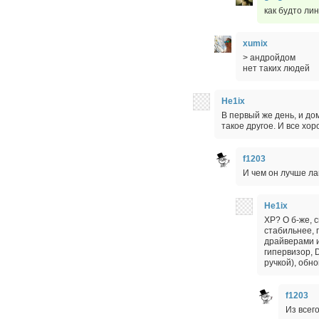
как будто ли
xumix
> андройдом
нет таких людей
He1ix
В первый же день, и до
такое другое. И все хор
f1203
И чем он лучше л
He1ix
ХР? О б-же, 
стабильнее, 
драйверами 
гипервизор, 
ручкой), обно
f1203
Из всег