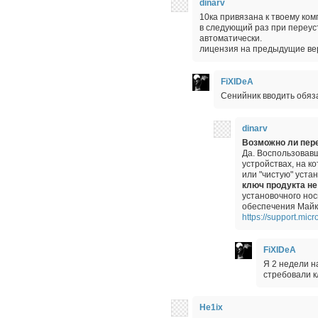
dinarv
10ка привязана к твоему ком
в следующий раз при переус
автоматически.
лицензия на предыдущие вер
FiXIDeA
Сенийник вводить обяз
dinarv
Возможно ли пер
Да. Воспользовав
устройствах, на к
или "чистую" уста
ключ продукта не
установочного нос
обеспечения Майк
https://support.mic
FiXIDeA
Я 2 недели н
стребовали к
He1ix