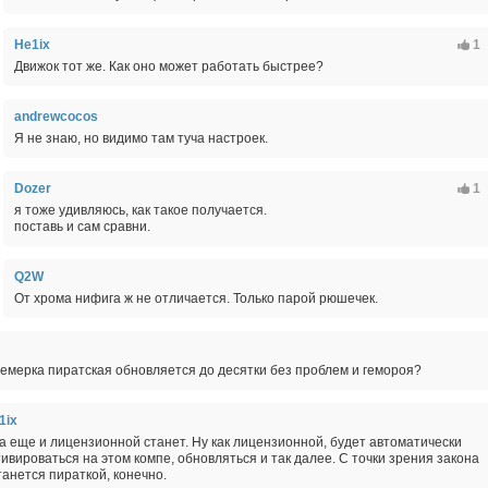
He1ix
1
Движок тот же. Как оно может работать быстрее?
andrewcocos
Я не знаю, но видимо там туча настроек.
Dozer
1
я тоже удивляюсь, как такое получается.
поставь и сам сравни.
Q2W
От хрома нифига ж не отличается. Только парой рюшечек.
семерка пиратская обновляется до десятки без проблем и гемороя?
1ix
а еще и лицензионной станет. Ну как лицензионной, будет автоматически
тивироваться на этом компе, обновляться и так далее. С точки зрения закона
танется пираткой, конечно.