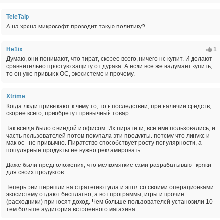
TeleTaip
А на хрена микрософт проводит такую политику?
He1ix
1
Думаю, они понимают, что пират, скорее всего, ничего не купит. И делают
сравнительно простую защиту от дурака. А если все же надумает купить,
то он уже привык к ОС, экосистеме и прочему.
Xtrime
Когда люди привыкают к чему то, то в последствии, при наличии средств,
скорее всего, приобретут привычный товар.
Так всегда было с виндой и офисом. Их пиратили, все ими пользовались, и
часть пользователей потом покупала эти продукты, потому что линукс и
мак ос - не привычно. Пиратство способствует росту популярности, а
популярные продукты не нужно рекламировать.
Даже были предположения, что мелкомягкие сами разрабатывают кряки
для своих продуктов.
Теперь они перешли на стратегию гугла и эппл со своими операционками:
экосистему отдают бесплатно, а вот программы, игры и прочие
(расходники) приносят доход. Чем больше пользователей установили 10
тем больше аудитория встроенного магазина.