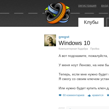
регистрация
вход
Клубы
gregst
Windows 10
Компьютерная Кадабра
Пробка
А вот подскажите, пожалуйста
У меня ноут Леново, на нем бы
Теперь, если мне нужно будет 
Я смогу со своим ключом уста
Или нужно будет купить ключ д
60 комментариев
нравится