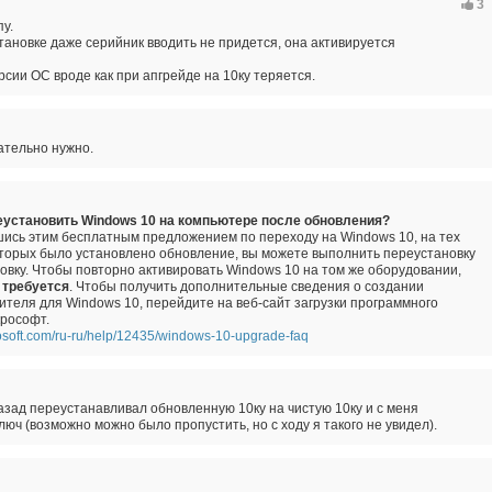
3
пу.
тановке даже серийник вводить не придется, она активируется
сии ОС вроде как при апгрейде на 10ку теряется.
ательно нужно.
еустановить Windows 10 на компьютере после обновления?
шись этим бесплатным предложением по переходу на Windows 10, на тех
оторых было установлено обновление, вы можете выполнить переустановку
новку. Чтобы повторно активировать Windows 10 на том же оборудовании,
 требуется
. Чтобы получить дополнительные сведения о создании
ителя для Windows 10, перейдите на веб-сайт загрузки программного
рософт.
rosoft.com/ru-ru/help/12435/windows-10-upgrade-faq
азад переустанавливал обновленную 10ку на чистую 10ку и с меня
люч (возможно можно было пропустить, но с ходу я такого не увидел).