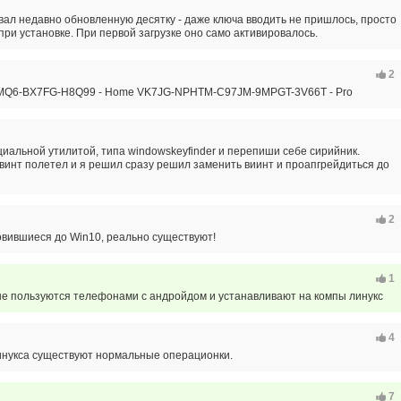
ал недавно обновленную десятку - даже ключа вводить не пришлось, просто
при установке. При первой загрузке оно само активировалось.
2
Q6-BX7FG-H8Q99 - Home VK7JG-NPHTM-C97JM-9MPGT-3V66T - Pro
иальной утилитой, типа windowskeyfinder и перепиши себе сирийник.
а винт полетел и я решил сразу решил заменить виинт и проапгрейдиться до
2
овившиеся до Win10, реально существуют!
1
рые пользуются телефонами с андройдом и устанавливают на компы линукс
4
линукса существуют нормальные операционки.
7