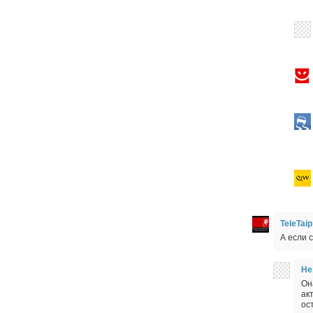
TeleTaip
А если 
He
Он
ак
ос