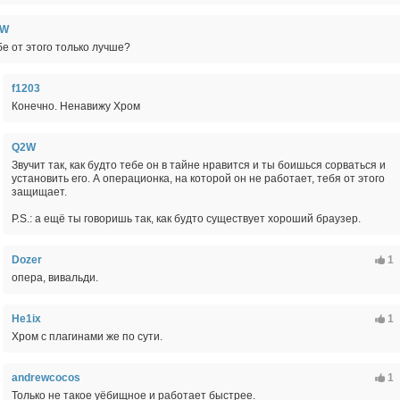
2W
бе от этого только лучше?
f1203
Конечно. Ненавижу Хром
Q2W
Звучит так, как будто тебе он в тайне нравится и ты боишься сорваться и
установить его. А операционка, на которой он не работает, тебя от этого
защищает.
P.S.: а ещё ты говоришь так, как будто существует хороший браузер.
Dozer
1
опера, вивальди.
He1ix
1
Хром с плагинами же по сути.
andrewcocos
1
Только не такое уёбищное и работает быстрее.