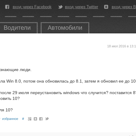
вход через Facebook
вход через Twitter
вход через В
Водители
Автомобили
18 июл 2016 в 13:
, знающие люди.
ла Win 8.0, потом она обновилась до 8.1, затем я обновил ее до 10
после 29 июля переустановить windows что случится? поставится 8
новить 10?
ля 10?
избранное
#