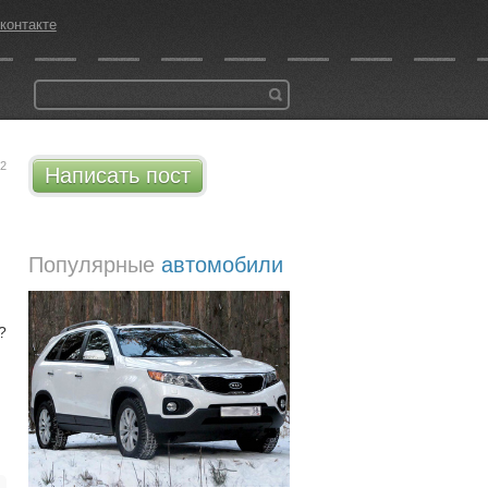
контакте
12
Написать пост
Популярные
автомобили
?