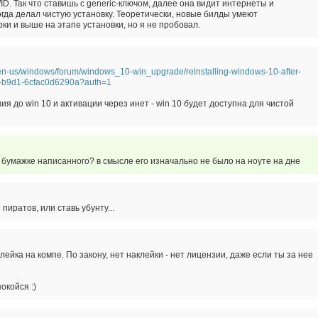
D. Так что ставишь с generic-ключом, далее она видит интернеты и
когда делал чистую установку. Теоретически, новые билды умеют
ки и выше на этапе установки, но я не пробовал.
/en-us/windows/forum/windows_10-win_upgrade/reinstalling-windows-10-after-
-b9d1-6cfac0d6290a?auth=1
я до win 10 и активации через инет - win 10 будет доступна для чистой
а бумажке написанного? в смысле его изначально не было на ноуте на дне
 пиратов, или ставь убунту...
лейка на компе. По закону, нет наклейки - нет лицензии, даже если ты за нее
окойся :)