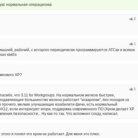
нукс нормальная операционка
2
1
машний, рабочий, с которого периодически программируются АТСки и всякое
ошо какбэ.
ампового ХР?
1
спасибо, что 3.11 for Workgroups. На нормальном железе быстрее,
подавляющее большинство железа работает "искаропки", без походов за
и прочего, мелкие улучшающие юзабилити фичи, есть нормальный
DX12, если интересуют игори, поддержка современного ПО (Хром делает ХР
вления безопасности... Ну как-то так. Что вспомнил сходу, написал.
о этого я понял что хром не работает. Для меня это плюс.