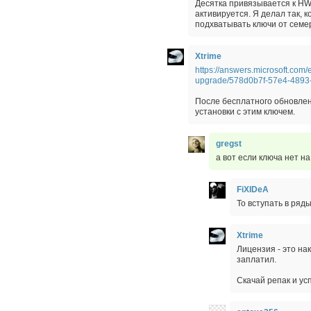
Десятка привязывается к HWI
активируется. Я делал так, 
подхватывать ключи от семер
Xtrime
https://answers.microsoft.com
upgrade/578d0b7f-57e4-4893
После бесплатного обновлени
установки с этим ключем.
gregst
а вот если ключа нет н
FiXIDeA
То вступать в ряды
Xtrime
Лицензия - это нак
заплатил.
Скачай репак и усп