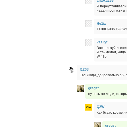
antoxa256
Я переустанвавлив
надал пропустиьт 
He1ix
TX9XD-98N7V-6WM
vasilyt
Воспользуйся спец
Я так делал, когд
Win10
f1203
Ого! Люди, добровольно обн
gregst
ну есть же люди, кото
Q2W
Как будто кроме 
gregst