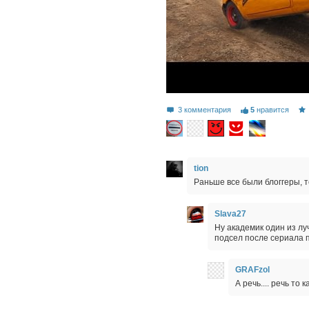
3 комментария
5
нравится
tion
Раньше все были блоггеры, 
Slava27
Ну академик один из лу
подсел после сериала п
GRAFzol
А речь.... речь то 