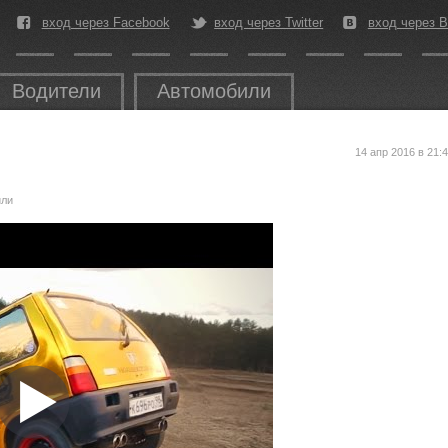
вход через Facebook
вход через Twitter
вход через В
Водители
Автомобили
14 апр 2016 в 21:
или