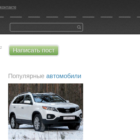
контакте
42
Написать пост
Популярные
автомобили