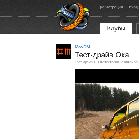
регистрация
вход
Клубы
MaxDM
Тест-драйв Ока
Тест-драйвы
Отечественные автомоб