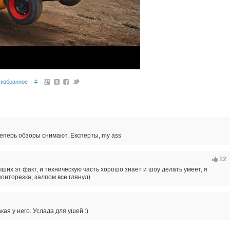
избранное
#
теперь обзоры снимают. Експерты, my ass
12
чших эт факт, и техническую часть хорошо знает и шоу делать умеет, я
онторезка, залпом все глянул)
какая у него. Услада для ушей :)