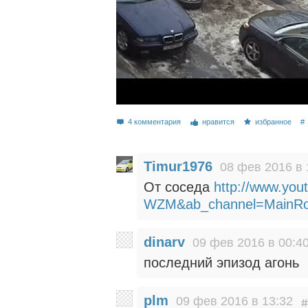
4 комментария
нравится
избранное
#
Timur1976
08 фев 2016 в 
От соседа
http://www.yo
WZM&ab_channel=MainR
dinarv
09 фев 2016 в 00:4
последний эпизод агонь
plm
09 фев 2016 в 13:32