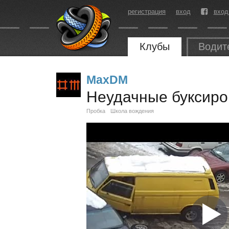
регистрация
вход
вход
Клубы
Водит
MaxDM
Неудачные буксиро
Пробка
Школа вождения