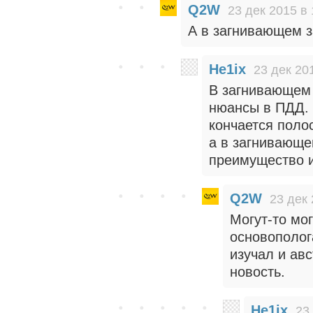
Q2W
23 дек 2015 в 
А в загнивающем 
He1ix
23 дек 20
В загнивающем 
нюансы в ПДД. Н
кончается полос
а в загнивающе
преимущество и
Q2W
23 дек 
Могут-то мог
основополог
изучал и ав
новость.
He1ix
23