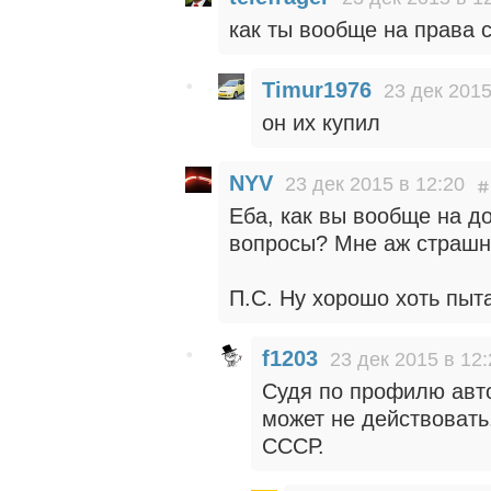
как ты вообще на права с
Timur1976
23 дек 2015
он их купил
NYV
23 дек 2015 в 12:20
Еба, как вы вообще на до
вопросы? Мне аж страшно
П.С. Ну хорошо хоть пыт
f1203
23 дек 2015 в 12:
Судя по профилю авто
может не действовать
СССР.