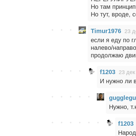
Но там принцип
Но тут, вроде, 
Timur1976
23 д
если я еду по г
налево/направо
продолжаю двиг
f1203
23 дек
И нужно ли 
guggleg
Нужно, т.
f1203
Народ