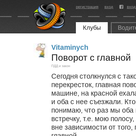
регистрация
вход
вход
Клубы
Водит
Vitaminych
Поворот с главной
ПДД и закон
Сегодня столкнулся с так
перекресток, главная пов
машине, на красной ехала
и оба с нее съезжали. Кт
понимаю, что раз мы оба 
встречку, т.е. мою полосу
вне зависимости от того,
главной.