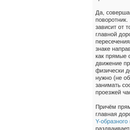
Да, соверша
поворотник. 
зависит от т
главной дор
пересечения
знаке напра
как прямые о
движение пр
физически д
нужно (не о
занимать со
проезжей ча
Причём прям
главная дор
Y-образного
раздваивает