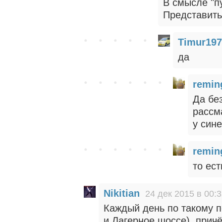
В смысле "пу
Представить
Timur197
да
remin
Да бе
рассм
у син
remin
то ест
Nikitian
24 дек 2015 в 00:
Каждый день по такому п
и Лагерное шоссе), прич