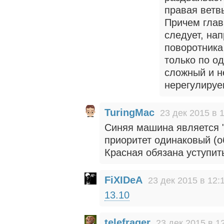
правая ветв
Причем глав
следует, на
поворотника
только по о
сложный и н
нерегулируе
TuringMac
23 дек 2015 в 
Синяя машина является "
приоритет одинаковый (о
Красная обязана уступит
FiXIDeA
23 дек 2015 в 12:
13.10
telefrager
23 дек 2015 в 1