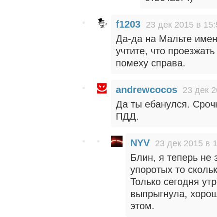
f1203
23 дек 2015 в 15:
Да-да на Мальте именн
учтите, что проезжат
помеху справа.
andrewcocos
23 дек 2
Да ты ебанулся. Срочн
ПДД.
NYV
23 дек 2015 в 
Блин, я теперь не 
упоротых то скольк
Только сегодня ут
выпрыгнула, хорош
этом.