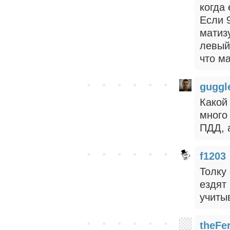
когда 
Если 
матиз
левый
что м
gugg
Какой
много
ПДД, а
f1203
Толку
ездят
учиты
theFer