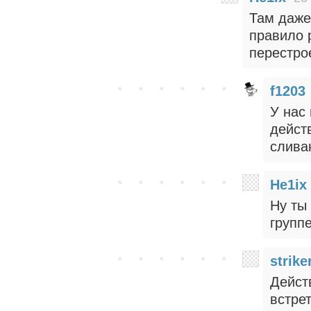
Там даже 
правило р
перестро
f1203
У нас
дейст
слива
He1ix
Ну ты
группе
strike
Дейст
встре