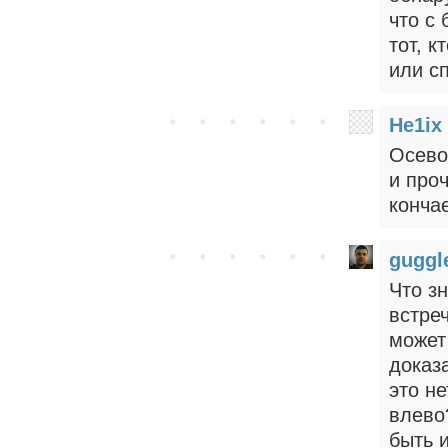
что с
тот, к
или с
He1ix
Осево
и проч
конча
gugg
Что з
встре
может
доказ
это не
влево
быть 