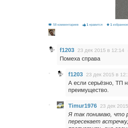
58 комментариев
1
нравится
1
избранно
f1203
23 дек 2015 в 12:14
Помеха справа
f1203
23 дек 2015 в 12:
А если серьёзно, ТП 
преимущество.
Timur1976
23 дек 2015
Я так понимаю, что р
пересекает встречку,