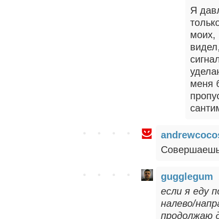
Я дав
тольк
моих, 
видел
сигнал
удела
меня б
пропус
санти
andrewcoco
Совершаешь
gugglegum
если я еду 
налево/напр
продолжаю д