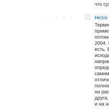
что с
He1ix
Терми
приме
поток
2004.
есть.
исходи
напра
опред
самим
отлич
полно
на ра
друга
и на 