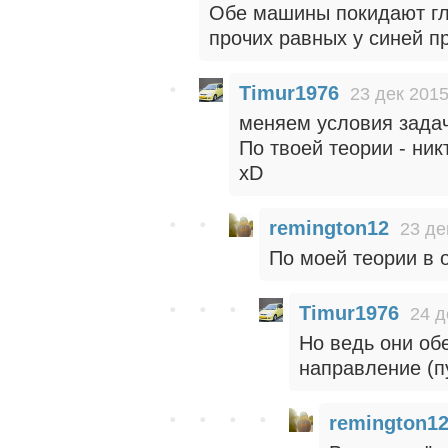
Обе машины покидают гл
прочих равных у синей пр
Timur1976
23 дек 2015
меняем условия задач
По твоей теории - ник
xD
remington12
23 де
По моей теории в о
Timur1976
24 д
Но ведь они об
направление (пу
remington1