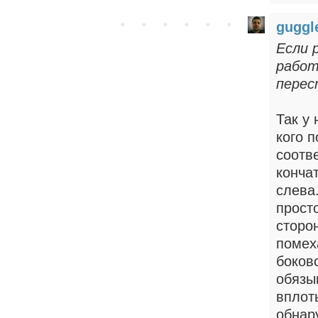
gugg
Если 
работ
перес
Так у 
кого п
соотв
кончат
слева.
прост
сторо
помех
боков
обязы
вплот
обнар