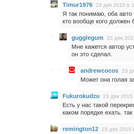
Timur1976
23 дек 2015 в 
Я так понимаю, оба авто 
кто вообще кого должен 
gugglegum
23 дек 201
Мне кажется автор ус
он это сделал.
andrewcocos
23 д
Может она голая з
Fukurokudzu
23 дек 2015 
Есть у нас такой перекрес
каком порядке ехать. так
remington12
23 дек 2015 