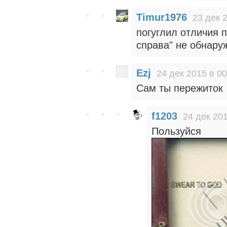
Timur1976
23 дек 
погуглил отличия 
справа" не обнару
Ezj
24 дек 2015 в 00
Сам ты пережиток
f1203
24 дек 201
Пользуйся