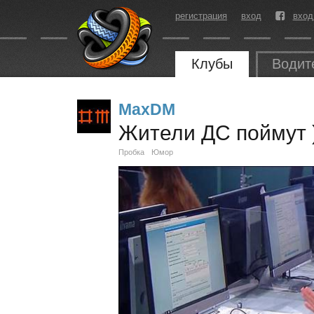
регистрация
вход
вход
Клубы
Водит
MaxDM
Жители ДС поймут 
Пробка
Юмор