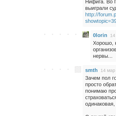
Нифига. Во 
выиграли су
http://forum.
showtopic=3
0lorin
14
Хорошо, 
организо
нервы...
smth
14 мар
Зачем пол г
просто обра
понимаю про
страховаться
одинаковая,