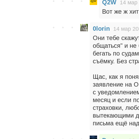
Q2W
14 мар 
Вот же ж хи
0lorin
14 мар 20
Они тебе скажут
общаться" и не 
бегать по суда
съёмку. Без стр
Щас, как я поня
заявление на О
с уведомлением
месяц и если по
страховки, любо
вытекающими дл
письма ещё над