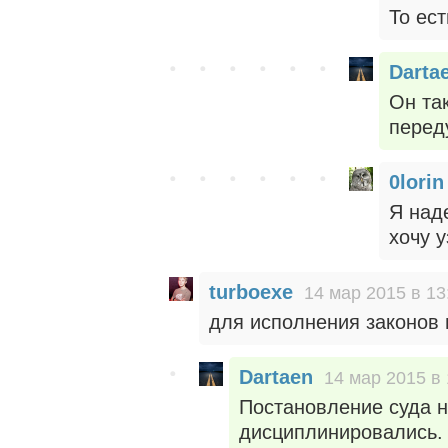
То ес
Darta
Он та
переду
0lorin
Я над
хочу у
turboexe
14 мар 2015 в 13
для исполнения законов 
Dartaen
14 мар 2015 в 
Постановление суда 
дисциплинировались.