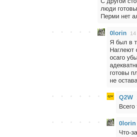
С другой сто
люди готовы 
Перми нет а
0lorin
14
Я был в т
Наглеют 
осаго уб
адекватн
готовы пл
не остав
Q2W
Всего
0lorin
Что-з