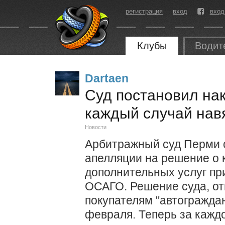
регистрация
вход
вход
Клубы
Водит
Dartaen
Суд постановил нак
каждый случай нав
Новости
Арбитражный суд Перми о
апелляции на решение о
дополнительных услуг пр
ОСАГО. Решение суда, от
покупателям "автограждан
февраля. Теперь за каждо