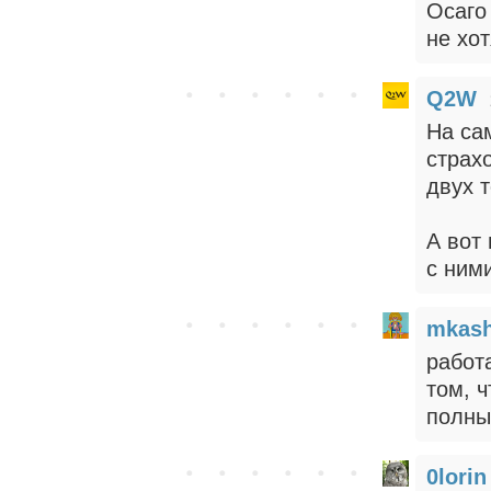
Осаго
не хо
Q2W
На са
страх
двух т
А вот 
с ним
mkas
работ
том, 
полны
0lorin