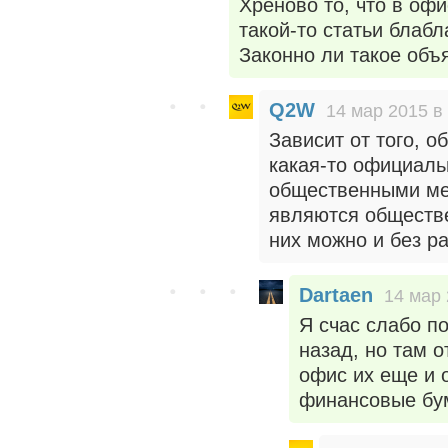
Хреново то, что в офи
такой-то статьи блаб
Законно ли такое объя
Q2W
14 мар 2015 в
Зависит от того, о
какая-то официаль
общественными мес
являются обществе
них можно и без р
Dartaen
14 мар 
Я счас слабо п
назад, но там о
офис их еще и 
финансовые бума