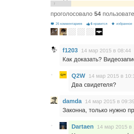
7
проголосовало
54
пользоват
26 комментариев
6
нравится
избранное
f1203
14 мар 2015 в 08:44
Как доказать? Видеозапи
Q2W
14 мар 2015 в 10:
Два свидетеля?
damda
14 мар 2015 в 09:3
Законна, только нужно п
Dartaen
14 мар 2015 в 