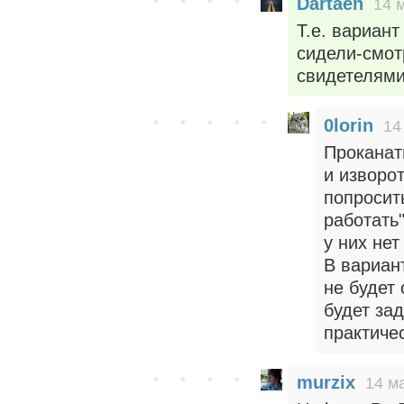
Dartaen
14 
Т.е. вариант
сидели-смот
свидетелями
0lorin
14
Проканат
и изворот
попросит
работать"
у них нет
В вариан
не будет
будет за
практиче
murzix
14 м