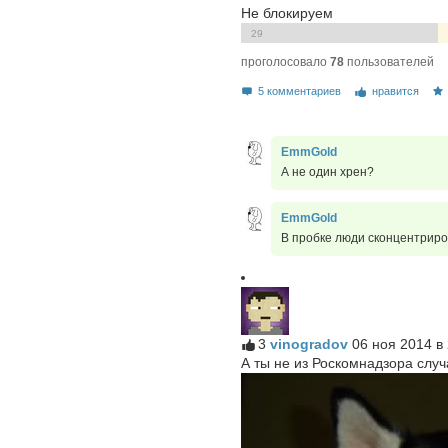
Не блокируем
29
проголосовало
78
пользователей
5 комментариев
нравится
EmmGold
А не один хрен?
EmmGold
В пробке люди сконцентриро
3
vinogradov
06 ноя 2014 в
А ты не из Роскомнадзора слу