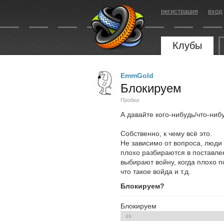
регистрация
вход
Клубы
EmmGold
Блокируем
Пробка
А давайте кого-нибудь/что-ниб
Собственно, к чему всё это.
Не зависимо от вопроса, люди 
плохо разбираются в поставле
выбирают войну, когда плохо п
что такое войда и т.д.
Блокируем?
Блокируем
49