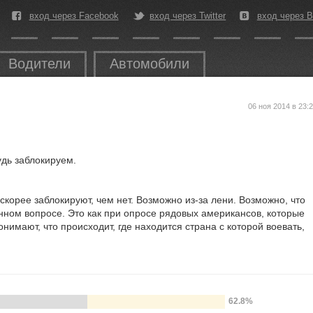
вход через Facebook
вход через Twitter
вход через В
Водители
Автомобили
06 ноя 2014 в 23:
удь заблокируем.
скорее заблокируют, чем нет. Возможно из-за лени. Возможно, что
нном вопросе. Это как при опросе рядовых американсов, которые
онимают, что происходит, где находится страна с которой воевать,
62.8%