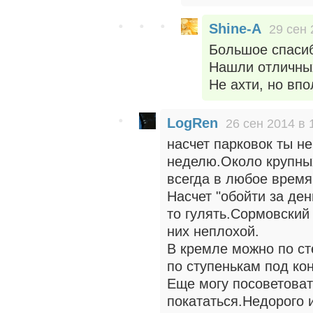
Shine-A
29 сен 
Большое спасиб
Нашли отличных
Не ахти, но вп
LogRen
26 сен 2014 в 
насчет парковок ты н
неделю.Около крупны
всегда в любое время
Насчет "обойти за ден
то гулять.Сормовский 
них неплохой.
В кремле можно по ст
по ступенькам под ко
Еще могу посоветоват
покататься.Недорого и