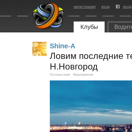
регистрация
вход
вход
Клубы
Водит
Shine-A
Ловим последние те
Н.Новгород
Путешествия
Мероприятия