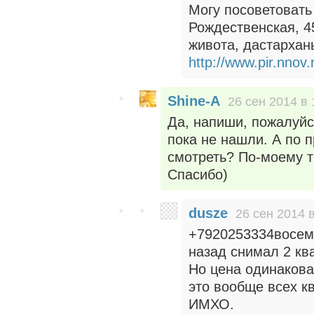
Могу посоветовать
Рождественская, 4
живота, дастархан
http://www.pir.nnov.
Shine-A
26 сен 2014 в 
Да, напиши, пожалуйс
пока не нашли. А по п
смотреть? По-моему т
Спасибо)
dusze
26 сен 2014 
+7920253334восемь
назад снимал 2 кв
Но цена одинакова 
это вообще всех кв
ИМХО.