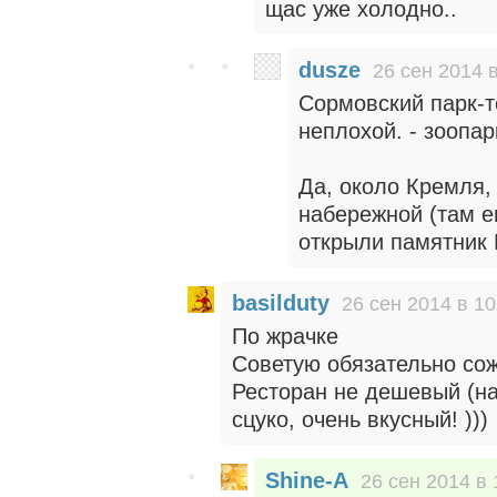
щас уже холодно..
dusze
26 сен 2014 
Сормовский парк-то
неплохой. - зоопар
Да, около Кремля,
набережной (там е
открыли памятник 
basilduty
26 сен 2014 в 10
По жрачке
Советую обязательно сож
Ресторан не дешевый (на
сцуко, очень вкусный! )))
Shine-A
26 сен 2014 в 