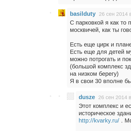
basilduty
26 сен 2014 
С парковкой я как то 
москвичей, как ты гово
Есть еще цирк и план
Есть еще для детей м
можно потрогать и пок
(большой комплекс зд
на низком берегу)
Я в свои 30 вполне б
dusze
26 сен 2014 
Этот комплекс и е
историческое здан
http://kvarky.ru/
. Мо