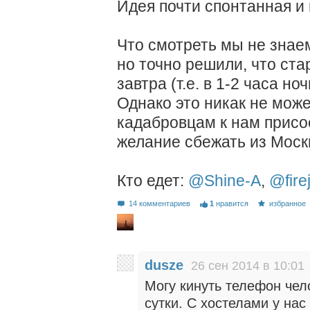
Идея почти спонтанная и
Что смотреть мы не знае
но точно решили, что ста
завтра (т.е. в 1-2 часа ноч
Однако это никак не мо
кадабровцам к нам присое
желание сбежать из Моск
Кто едет:
@Shine-A
,
@fire
14 комментариев
1
нравится
избранное
dusze
26 сен 2014 в 10:01
Могу кинуть телефон чел
сутки. С хостелами у на