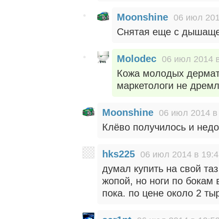
Moonshine
06 июл 201
Снятая еще с дышащег
Molodec
06 июл 2014 в
Кожа молодых дермати
маркетологи не дремл
Moonshine
06 июл 2014 в
Клёво получилось и недо
hks225
06 июл 2014 в 19:
думал купить на свой та
жопой, но ноги по бокам 
пока. по цене около 2 ты