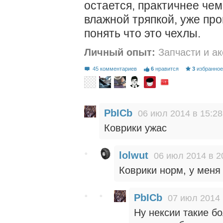
остается, практичнее чем
влажной тряпкой, уже про
понять что это чехлы.
Личный опыт:
Запчасти и а
45 комментариев
6
нравится
3
избранно
PbICb
06 июл 2014 в 15:28
Коврики ужас
lolwut
06 июл 2014 в 2
Коврики норм, у меня 
PbICb
07 июл 2014 
Ну нексии такие бо