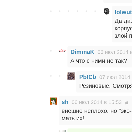
lolwut
Да да
корпу
злой 
DimmaK
06 июл 2014 в
А что с ними не так?
PbICb
07 июл 2014 
Резиновые. Смотря
sh
06 июл 2014 в 15:53
внешне неплохо. но "эко-к
мать их!