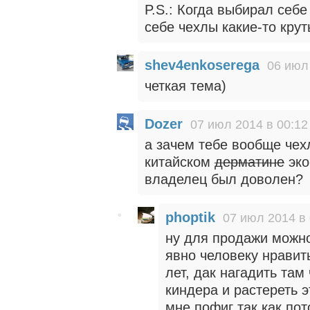
P.S.: Когда выбирал себе
себе чехлы какие-то крут
shev4enkoserega
06 июл
четкая тема)
Dozer
07 июл 2014 в 00:12
а зачем тебе вообще чех
китайском
дерматине
эко
владелец был доволен?
phoptik
07 июл 2014 в 
ну для продажи можно
явно человеку нравит
лет, дак нагадить там
киндера и растереть 
мне пофиг так как пот