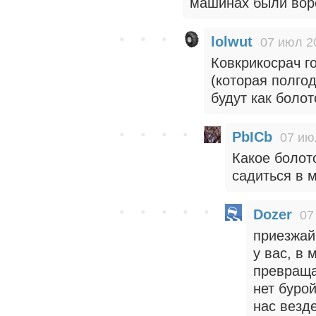
машинах были вор
lolwut
07 июл 2
Ковкрикосрач г
(которая полго
будут как болот
PbICb
07 ию
Какое болот
садиться в м
Dozer
07
приезжай
у вас, в 
превраща
нет бурой
нас везде