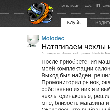
регистрация
вход
вход
Клубы
Водит
Molodec
Натягиваем чехлы и
Это интересно
Финансовый стриптиз
Mazda 6 - Ма
После приобретения машин
моей комплектации салон 
Выход был найден, решил
Промониторил рынок, оказ
собственно из них я и вы
чехлы одинаковые, решил
мне, близость магазина и
Оказалось что выбранный