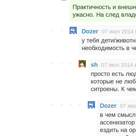
Практичность и внешн
ужасно. На след влад
Dozer
07 июл 2014 
у тебя дети/животн
необходимость в ч
sh
07 июл 2014 
просто есть люд
которые не люб
ситроены. К че
Dozer
07 ию
в чем смысл
ассенизатор
ездить на о