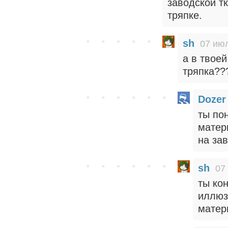
заводской тк
тряпке.
sh
07 июл
а в твое
тряпка??
Dozer
ты по
матер
на за
sh
07
ты ко
иллюз
матер