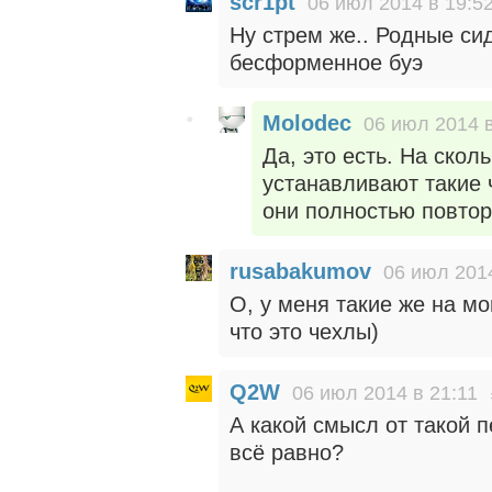
scr1pt
06 июл 2014 в 19:5
Ну стрем же.. Родные си
бесформенное буэ
Molodec
06 июл 2014 в
Да, это есть. На скол
устанавливают такие 
они полностью повто
rusabakumov
06 июл 2014
О, у меня такие же на м
что это чехлы)
Q2W
06 июл 2014 в 21:11
А какой смысл от такой 
всё равно?