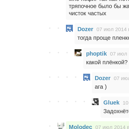
тряпочное было бы жал
чисток частых
Dozer
07 июл 2014 
тогда проще пленко
phoptik
07 июл 
какой плёнкой?
Dozer
07 ию
ага )
Gluek
10
Задохнётс
Molodec
07 июл 2014 в