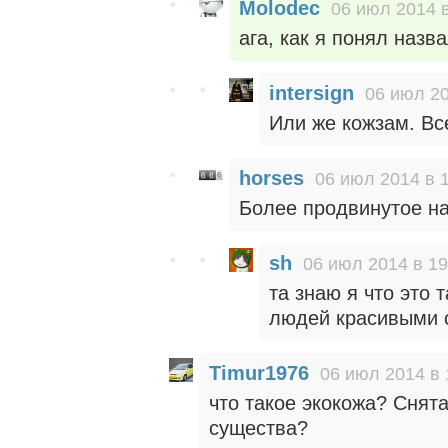
Molodec
06 июл 2014 в
ага, как я понял назв
intersign
06 июл 20
Или же кожзам. Все
horses
06 июл 2014 в 
Более продвинутое на
sh
06 июл 2014 в 19
та знаю я что это 
людей красивыми 
Timur1976
06 июл 2014 в 
что такое экокожа? Снят
существа?