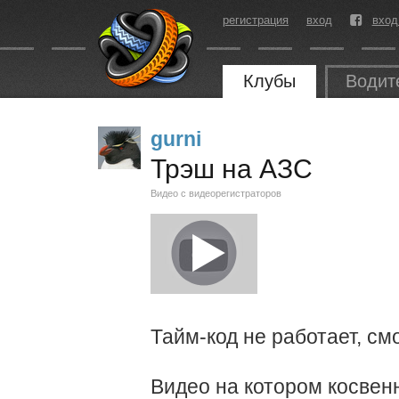
регистрация
вход
вход
Клубы
Водит
gurni
Трэш на АЗС
Видео с видеорегистраторов
Тайм-код не работает, смо
Видео на котором косвен