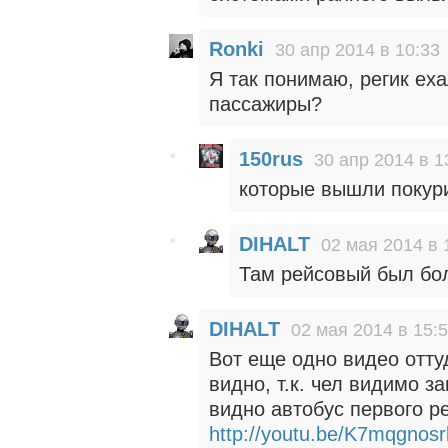
Ronki
30 апр 2014 в 10:33
Я так понимаю, регик еха
пассажиры?
150rus
30 апр 2014 в 1
которые вышли покур
DIHALT
02 мая 2014 в 
Там рейсовый был бол
DIHALT
02 мая 2014 в 15:
Вот еще одно видео оттуд
видно, т.к. чел видимо 
видно автобус первого ре
http://youtu.be/K7mqgnosr