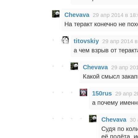
Chevava
29 апр 2014 в 18
На теракт конечно не пох
titovskiy
29 апр 2014 в
а чем взрыв от теракт
Chevava
29 апр 201
Какой смысл закап
150rus
29 апр 2
а почему именн
Chevava
30 
Судя по кол
её полёта, 