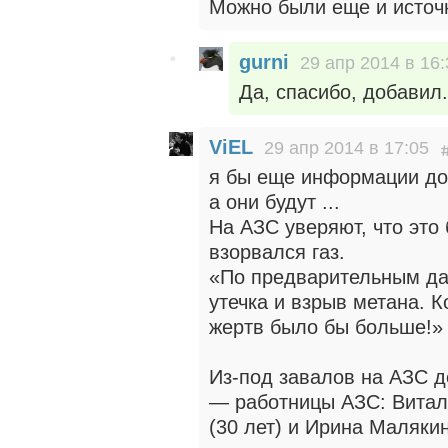
Можно были еще и источн
gurni
29 апр 2014 в 16:
Да, спасибо, добавил.
ViEL
29 апр 2014 в 17:05
я бы еще информации до
а они будут ...
На АЗС уверяют, что это 
взорвался газ.
«По предварительным да
утечка и взрыв метана. К
жертв было бы больше!»
Из-под завалов на АЗС д
— работницы АЗС: Витал
(30 лет) и Ирина Малякин