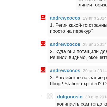
линии гориз
andrewcocos
29 апр 2014
1. Регик какой-то стран
просто на перекур?
andrewcocos
29 апр 2014
2. Куда они потащили дя
Решили видимо, окончате
andrewcocos
29 апр 2014
3. Английское название р
filling? Station-exploted?
dolgonosic
30 апр 201
копипасть сам тогда к