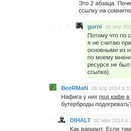
Это 2 абзаца. Поче
ссылку на сомнит
gurni
30 апр 201
Потому что по 
я не считаю пр
основными из н
по моему мнени
ресурсе не был
ссылка).
BeeRMaN
29 апр 2014 в 1
Нафига у них
под кафе в
бутерброды подогревать
DIHALT
02 мая 2014 в 
Как вариант. Если там