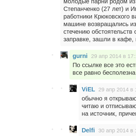
молодые парни родом из
Степанченко (27 лет) и И
работники Крюковского в
машине возвращались из
стечению обстоятельств о
заправке, зашли в кафе, 
gurni
29 апр 2014 в 17:
По ссылке все это ес
все равно бесполезна
ViEL
29 апр 2014 в 
обычно я открываю
читаю и отписываю
на источник, приче
Delfi
30 апр 2014 в 