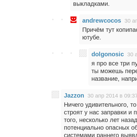
выкладками.
andrewcocos
30 а
Причём тут копипас
ютубе.
dolgonosic
30 
я про все три п
ты можешь пере
название, напр
Jazzon
30 апр 2014 в 09:3
Ничего удивительного, т
строят у нас заправки и
того, несколько лет наза
потенциально опасных о
системами раннего выяв