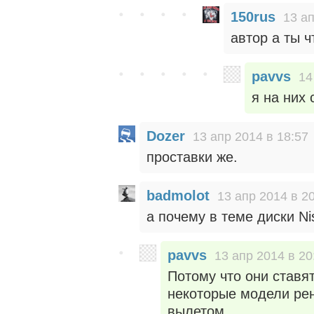
150rus
13 ап
автор а ты 
pavvs
14
я на них 
Dozer
13 апр 2014 в 18:57
проставки же.
badmolot
13 апр 2014 в 2
а почему в теме диски N
pavvs
13 апр 2014 в 20
Потому что они ставят
некоторые модели рен
вылетом.