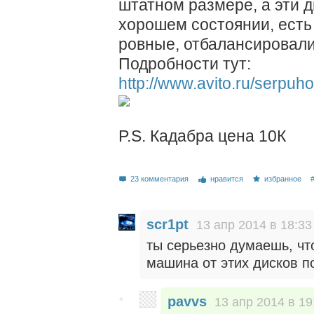
штатном размере, а эти д
хорошем состоянии, есть
ровные, отбалансировали
Подробности тут:
http://www.avito.ru/serpu
P.S. Кадабра цена 10К
23 комментария
нравится
избранное
scr1pt
13 апр 2014 в 18:33
ты серьезно думаешь, чт
машина от этих дисков п
pavvs
13 апр 2014 в 19