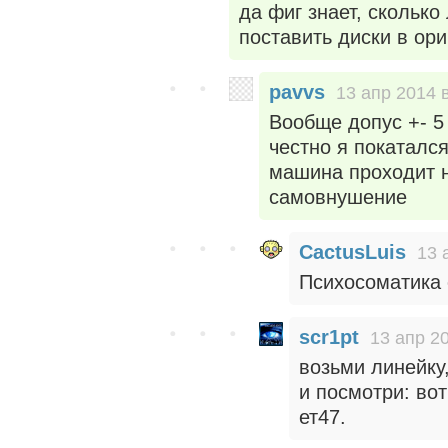
да фиг знает, сколько
поставить диски в ор
pavvs
13 апр 2014 
Вообще допус +- 5
честно я покатался
машина проходит н
самовнушение
CactusLuis
13 
Психосоматика
scr1pt
13 апр 2
возьми линейку,
и посмотри: вот
ет47.