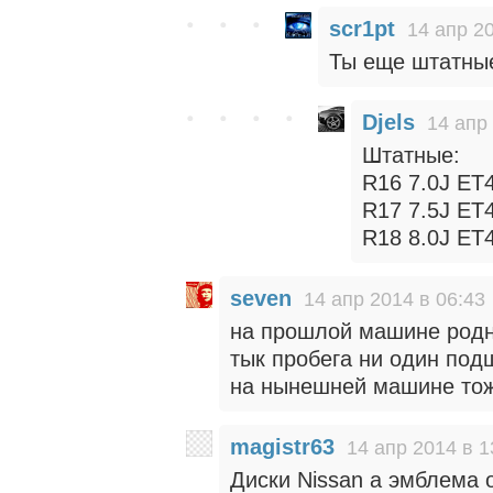
scr1pt
14 апр 2
Ты еще штатны
Djels
14 апр
Штатные:
R16 7.0J ET
R17 7.5J ET
R18 8.0J ET
seven
14 апр 2014 в 06:43
на прошлой машине родно
тык пробега ни один подш
на нынешней машине тож
magistr63
14 апр 2014 в 1
Диски Nissan а эмблема 