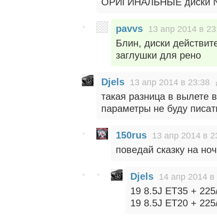
ОРИГИНАЛЬНЫЕ диски Niss
pavvs
13 апр 2014 в 23
Блин, диски действит
заглушки для рено
Djels
13 апр 2014 в 23:38
такая разница в вылете 
параметры не буду писат
150rus
13 апр 2014 в 2
поведай сказку на ноч
Djels
14 апр 2014 в
19 8.5J ET35 + 225
19 8.5J ET20 + 225