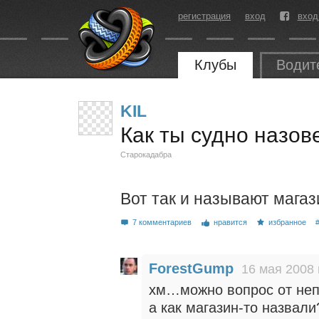
регистрация
вход
вход
Клубы
Водит
KIL
Как ты судно назо
Старокадабра
Вот так и называют магаз
7 комментариев
нравится
избранное
ForestGump
16 мая 2008 
хм…можно вопрос от неп
а как магазин-то назвали