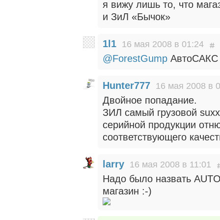
я вижу лишь то, что маг
и ЗиЛ «Бычок»
1l1
16 мая 2008 в 01:24
@ForestGump
АвтоСАКС
Hunter777
16 мая 2008 в 
Двойное попадание.
ЗИЛ самый грузовой suxx
серийной продукции отнюд
соответствующего качест
larry
16 мая 2008 в 11:01
Надо было назвать AUTO
магазин :-)