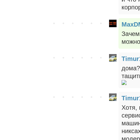
корпор
MaxD
Зачем
можно
Timur
дома?
тащит
Timur
Хотя,
серви
машин
никса
модер