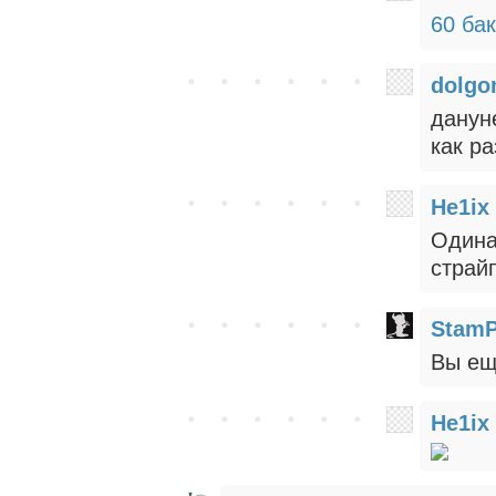
60 ба
dolgo
дануне
как р
He1ix
Одина
страй
StamP
Вы ещ
He1ix