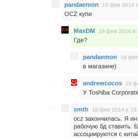
pandaemon
18 фев 2014 в
OCZ купи
MaxDM
18 фев 2014 в 
Где?
pandaemon
18 фев
в магазине)
andrewcocos
19 ф
У Toshiba Corporati
smth
18 фев 2014 в 23
ocz закончилась. Я и
рабочую бд ставить. 
ассоциируются с кит