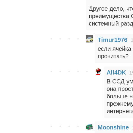
Другое дело, ч
преимущества С
системный разд
Timur1976
если ячейка
прочитать?
All4DK
1
В ССД ум
она прост
больше н
прежнему
интернет
Moonshine