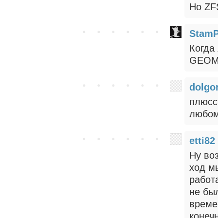
Но ZF
StamP
Когда
GEOM 
dolgo
плюсс
любом
etti82
Ну во
ход м
работ
не был
време
конеч