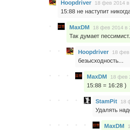
Hoopdriver
18 фев 2014 в
15:88 не наступит никогда
MaxDM
18 фев 2014 в 
Так думает пессимист
Hoopdriver
18 фев
безысходность...
MaxDM
18 фев 
15:88 = 16:28 )
StamPit
18 
Удалять над
MaxDM