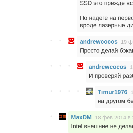
SSD это прежде все
По надёге на перв
вроде лазерные ди
andrewcocos
19 ф
Просто делай бэка
andrewcocos
1
И проверяй раз
Timur1976
на другом б
MaxDM
18 фев 2014 в 
Intel внешние не делае