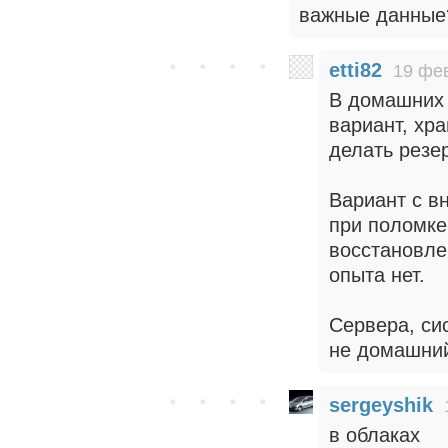
важные данные
etti82
19 фев
В домашних 
вариант, хр
делать резе
Вариант с в
при поломке
восстановле
опыта нет.
Сервера, си
не домашний
sergeyshik
в облаках