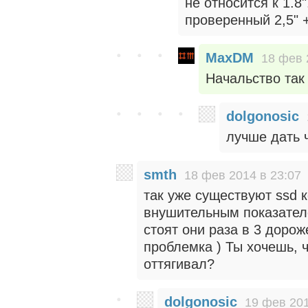
не относится к 1.8
проверенный 2,5" 
MaxDM
18 фев 
Начальство так 
dolgonosic
лучше дать 
smth
18 фев 2014 в 23:07
так уже существуют ssd 
внушительным показателе
стоят они раза в 3 дорож
проблемка ) Ты хочешь, 
оттягивал?
dolgonosic
19 фев 201