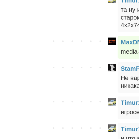
Timur
та ну 
старом
4х2х7
MaxD
media-
StamP
Не ва
никак
Timur
игросе
Timur
и что 