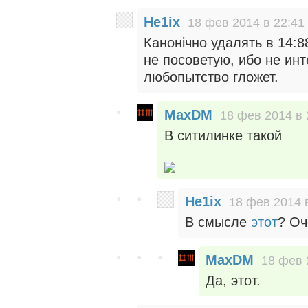
He1ix
18 фев 2014 в 22:41
Канонiчно удалять в 14:8
не посоветую, ибо не ин
любопытство гложет.
MaxDM
18 фев 2014 в 
В ситилинке такой
He1ix
18 фев 2014 
В смысле
этот
? Оч
MaxDM
18 фев 
Да, этот.