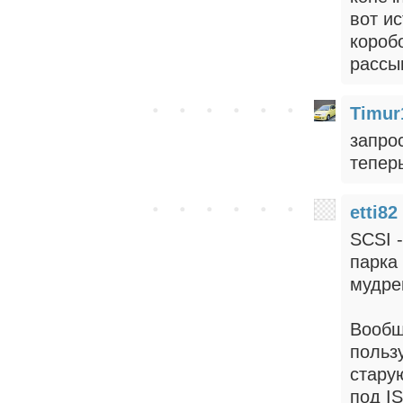
вот и
короб
рассы
Timur
запрос
тепер
etti82
SCSI -
парка
мудре
Вообщ
польз
старую
под IS