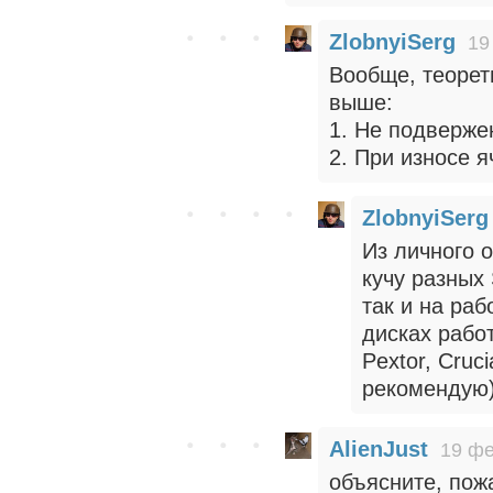
ZlobnyiSerg
19
Вообще, теорет
выше:
1. Не подверже
2. При износе 
ZlobnyiSerg
Из личного 
кучу разных
так и на ра
дисках работ
Pextor, Cruc
рекомендую)
AlienJust
19 фе
объясните, пож