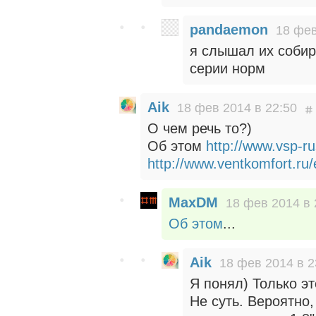
pandaemon
18 фев
я слышал их собира
серии норм
Aik
18 фев 2014 в 22:50
О чем речь то?)
Об этом
http://www.vsp-r
http://www.ventkomfort.ru
MaxDM
18 фев 2014 в 
Об этом
...
Aik
18 фев 2014 в 2
Я понял) Только эт
Не суть. Вероятно,