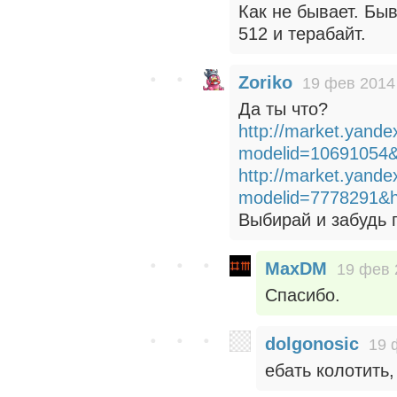
Как не бывает. Бы
512 и терабайт.
Zoriko
19 фев 2014
Да ты что?
http://market.yande
modelid=10691054
http://market.yande
modelid=7778291&
Выбирай и забудь 
MaxDM
19 фев 
Спасибо.
dolgonosic
19 
ебать колотить,