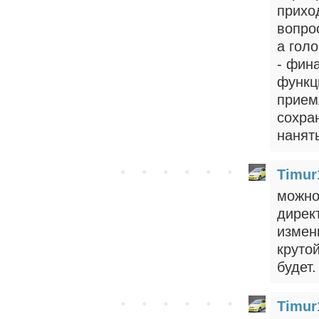
прихо
вопро
а гол
- фин
функц
прием
сохран
нанят
Timur
можно
директ
измен
крутой
будет
Timur