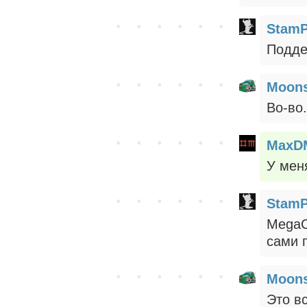
StamP
Подде
Moons
Во-во
MaxD
У меня
StamP
MegaCl
сами 
Moons
Это в