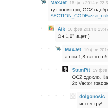
MaxJet
18 фев 2014 в 23:
тут посмотри, OCZ одоб
SECTION_CODE=ssd_nako
Aik
18 фев 2014 в 23:4
Он 1,8" ищет )
MaxJet
19 фев 2014
а они 1,8 такого 
StamPit
19 фев 
OCZ сдохло. Как
2x Vector говор
dolgonosic
интол тру!