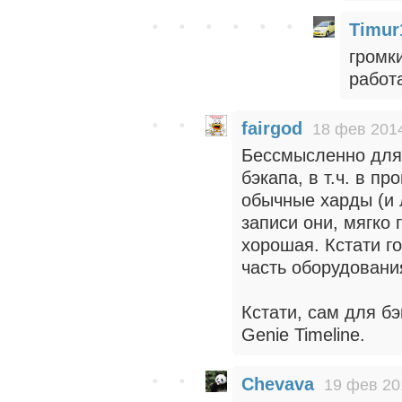
Timur
громк
работ
fairgod
18 фев 2014
Бессмысленно для 
бэкапа, в т.ч. в 
обычные харды (и 
записи они, мягко 
хорошая. Кстати г
часть оборудовани
Кстати, сам для б
Genie Timeline.
Chevava
19 фев 20