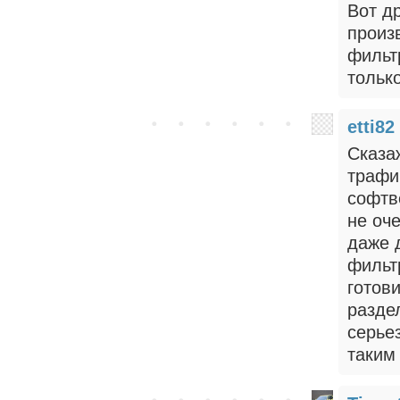
Вот др
произ
фильт
только
etti82
Сказа
трафик
софтв
не оч
даже 
фильт
готов
разде
серье
таким