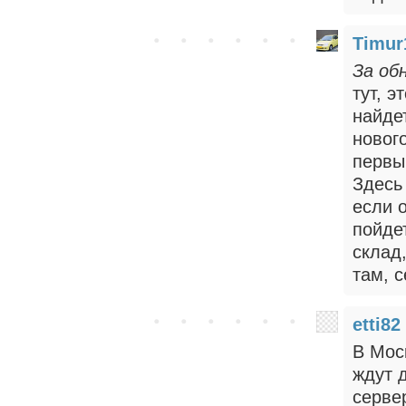
Timur
За об
тут, э
найде
нового
первы
Здесь
если 
пойдет
склад
там, с
etti82
В Мос
ждут 
серве