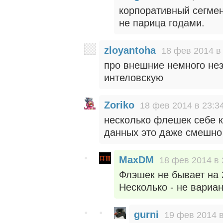
корпоративный сегмен
не парица годами.
zloyantoha
18 фев 2014 в
про внешние немного нез
интеловскую
Zoriko
18 фев 2014 в 23:3
несколько флешек себе к
данных это даже смешно
MaxDM
18 фев 2014 в 
Флэшек не бывает на 
Несколько - не вариан
gurni
19 фев 2014 в