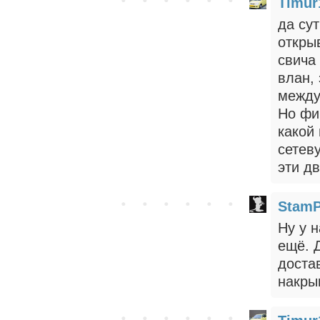
Timur
да су
откры
свича
влан,
между
Но фи
какой
сетев
эти дв
StamP
Ну у н
ещё. 
доста
накры