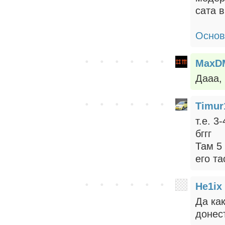
сата в
Основ
MaxD
Дааа,
Timur
т.е. 3
бггг
Там 5 
его та
He1ix
Да как
донес