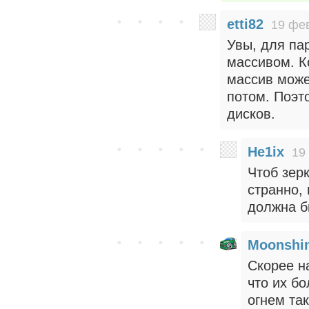
etti82
19 фев
Увы, для па
массивом. К
массив може
потом. Поэт
дисков.
He1ix
19
Чтоб зер
странно, 
должна б
Moonshi
Скорее н
что их б
огнем та