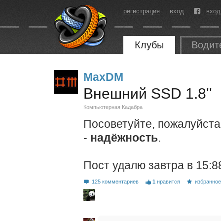
регистрация
вход
вход
Клубы
Водит
MaxDM
Внешний SSD 1.8''
Компьютерная Кадабра
Посоветуйте, пожалуйста
-
надёжность
.
Пост удалю завтра в 15:8
125 комментариев
1
нравится
избранно