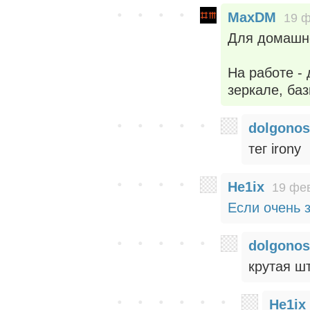
MaxDM
19 ф
Для домашне
На работе - 
зеркале, баз
dolgonos
тег irony
He1ix
19 фев
Если очень з
dolgonos
крутая шт
He1ix