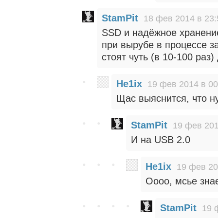
StamPit
18 фев 2014 в 23:
SSD и надёжное хранен
при вырубе в процессе з
стоят чуть (в 10-100 раз)
He1ix
19 фев 2014 в 00
Щас выяснится, что н
StamPit
19 фев 201
И на USB 2.0
He1ix
19 фев 20
Оооо, мсье зна
StamPit
19 