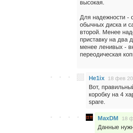
высокая.
Для надежности - 
обычных диска и с
второй. Менее над
приставку на два д
менее ленивых - в
переодическая коп
He1ix
18 фев 20
Вот, правильны
коробку на 4 ха
spare.
MaxDM
18 ф
Данные нужн