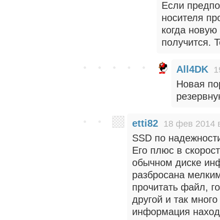
Если предпо
носителя пр
когда новую
получится. Т
All4DK
1
Новая по
резервну
etti82
18 фев 2014 
SSD по надежности
Его плюс в скорос
обычном диске инф
разбросана мелким
прочитать файл, го
другой и так много
информация находи