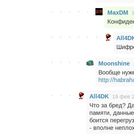
MaxDM
Конфиден
All4D
Шифро
Moonshine
Вообще нуже
http://habra
All4DK
19 фев 2
Что за бред? Д
памяти, данные
боится перегру
- вполне непло