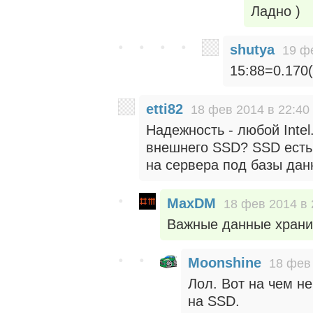
Ладно )
shutya
19 ф
15:88=0.170(
etti82
18 фев 2014 в 22:40
Надежность - любой Intel
внешнего SSD? SSD есть 
на сервера под базы дан
MaxDM
18 фев 2014 в 
Важные данные храни
Moonshine
18 фев 
Лол. Вот на чем н
на SSD.