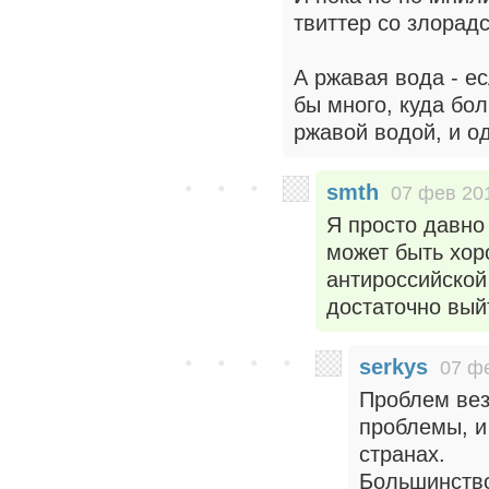
твиттер со злорад
А ржавая вода - е
бы много, куда бо
ржавой водой, и од
smth
07 фев 201
Я просто давно 
может быть хор
антироссийской
достаточно выйт
serkys
07 фе
Проблем вез
проблемы, и
странах.
Большинство