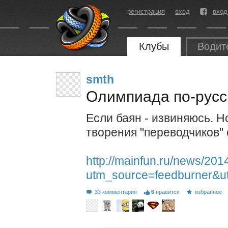
регистрация
вход
вход
Клубы
Водит
smth
Олимпиада по-русс
Если баян - извиняюсь. Н
творения "переводчиков" 
http://mainfun.ru/news/20
utm_source=feedburner
33 комментария
6
нравится
избранное