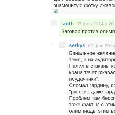
знаменитую фотку ржаво
smth
07 фев 2014 в 20
Заговор против олим
serkys
07 фев 2014
Банальное желани
теме, а их аудитор
Налил в стаканы ко
крана течёт ржавая
неудачники".
Сломал гардину, с
"русские даже гард
Проблем там бессп
тоже факт. И с эт
олимпиады этим в