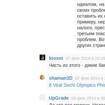
идеалом, на
своих пробл
оставить их
примеру, не
налоги, прес
третьем пок
проблем. Во
других стран
ktoxot
07 фев 2014 в 23:2
Часть из этого - дикие б
shaman3D
07 фев 2014 в 
8 Viral Sochi Olympics Pho
UpGrade
08 фев 2014 в 06