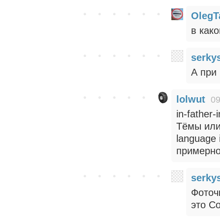
OlegT
в како
serky
А при
lolwut
09
in-father
Тёмы или
language 
примерн
serky
Фоточ
это С