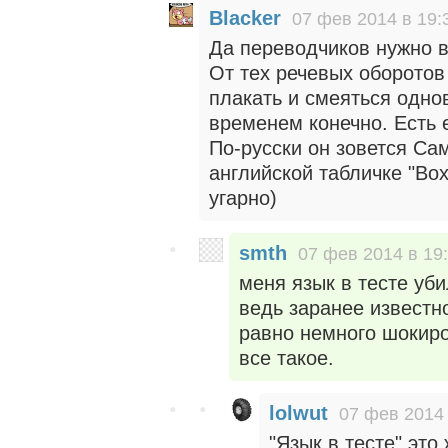
Blacker
07 фев 2014 в 19:
Да переводчиков нужно в
От тех речевых оборотов
плакать и смеяться одно
временем конечно. Есть
По-русски он зовется Сам
английской табличке "Box
угарно)
smth
07 фев 2014 в 19
меня язык в тесте уби
ведь заранее известно
равно немного шокиро
все такое.
lolwut
07 фев 2014 
"Язык в тесте" это 