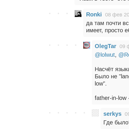
Ronki
08 фев 20
да там почти в
имеет, просто 
OlegTar
09 
@lolwut
,
@Ro
Насчёт языка
Было не "lang
low".
father-in-low 
serkys
0
Где было