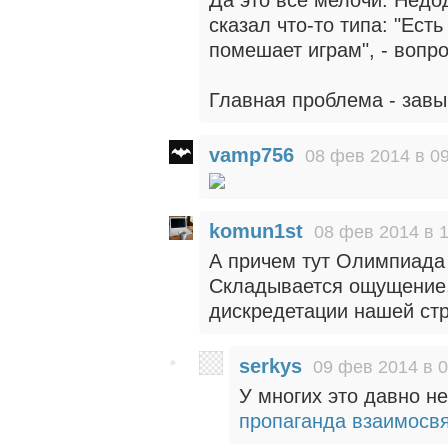
Да это все мелочи. Недо
сказал что-то типа: "Ест
помешает играм", - вопр
Главная проблема - зав
vamp756
08 фев 2014 в 0
komun1st
08 фев 2014 в 
А причем тут Олимпиада
Складывается ощущение,
дискредетации нашей ст
serkys
09 фев 2014 в 0
У многих это давно н
пропаганда взаимосв