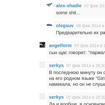
alex-shadie
07 фев 20
some shit...
olegsuv
08 фев 2014 в
Предварительно их ра
angelform
07 фев 2014 в 
сын щас говорит: "паржа
serkys
07 фев 2014 в 20:3
В последнюю минуту он с
на его родном языке "Gin
намекала, но он не слуш
serkys
07 фев 2014 в 20:3
Да и вообще, в основном