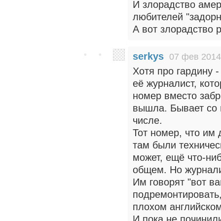
И злорадство амер
любителей "задор
А вот злорадство 
serkys
07 фев 2014
Хотя про гардину 
её журналист, кот
номер вместо забр
вышла. Бывает со 
числе.
Тот номер, что им 
там были техничес
может, ещё что-ни
общем. Но журнали
Им говорят "вот ва
подремонтировать,
плохом английском
И пока не починил