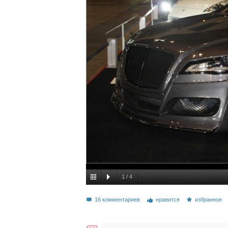
1
/
4
16 комментариев
нравится
избранное