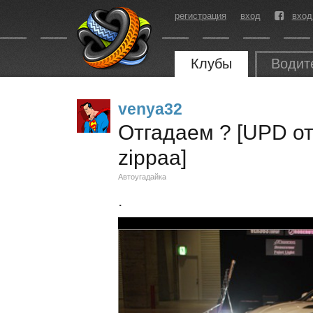
регистрация
вход
вход
Клубы
Водит
venya32
Отгадаем ? [UPD от
zippaa]
Автоугадайка
.