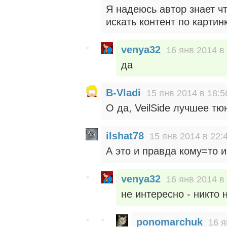
Я надеюсь автор знает ч
искать контент по картинк
venya32
16 янв 2014 в
да
B-Vladi
15 янв 2014 в 18:5
О да, VeilSide лучшее тю
ilshat78
15 янв 2014 в 22:
А это и правда кому=то 
venya32
16 янв 2014 в
не интересно - никто
ponomarchuk
16 я