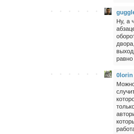
gugg
Ну, а
абзац
оборот
двора
выход
равно
0lorin
Можно
случи
котор
тольк
автор
котор
работа