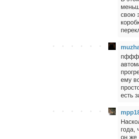
меньше
свою 
короб
перек
muzh
пффф)
автом
прогр
ему вс
прост
есть з
mpp1
Наско
года, 
он же 