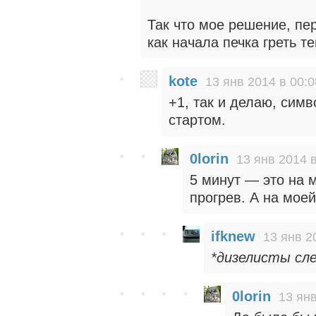
Так что мое решение, пе
как начала печка греть 
kote
13 янв 2014 в 00:0
+1, так и делаю, симв
стартом.
0lorin
13 янв 2014 в
5 минут — это на 
прогрев. А на моей
ifknew
13 янв 2
*дизелисты сл
0lorin
13 янв