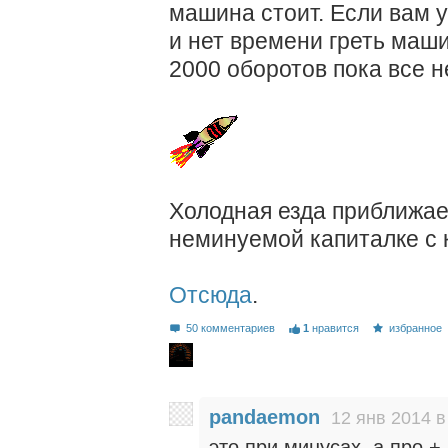
машина стоит. Если вам уж
и нет времени греть маши
2000 оборотов пока все н
Холодная езда приближает
неминуемой капиталке с 
Отсюда
.
50 комментариев
1
нравится
избранное
pandaemon
12 янв 2014 в
это при минусах, а про +