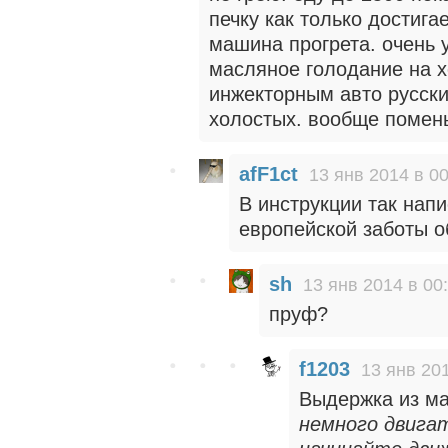
печку как только достига
машина прогрета. очень 
масляное голодание на х
инжекторным авто русски
холостых. вообще помен
afF1ct
13 янв 2014 в 00
В инструкции так нап
европейской заботы о
sh
13 янв 2014 в 00
пруф?
f1203
13 янв 201
Выдержка из м
немного двигат