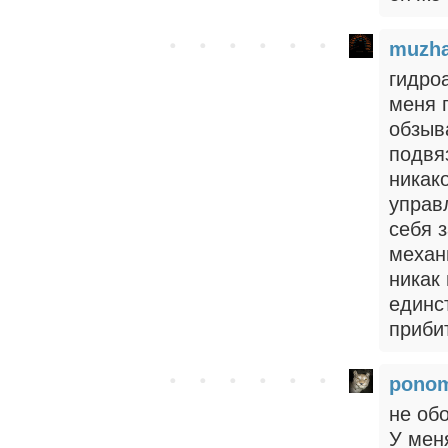
muzh
гидро
меня 
обзыв
подвя
никак
управ
себя 
механ
никак
единс
приби
pono
не об
У мен