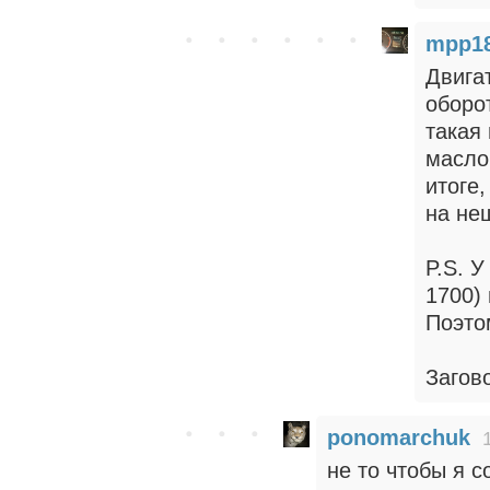
mpp1
Двига
оборот
такая
масло
итоге
на не
P.S. У
1700)
Поэто
Загов
ponomarchuk
не то чтобы я с