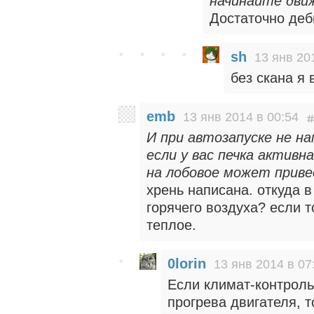
начинайте движ
Достаточно де
sh
13 янв 20
без скана я 
emb
13 янв 2014 в 00:54
И при автозапуске не на
если у вас печка активна
на лобовое может приве
хрень написана. откуда 
горячего воздуха? если т
теплое.
0lorin
13 янв 2014 в 07
Если климат-контроль
прогрева двигателя, 