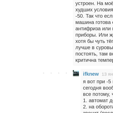
устроен. На мо
худших условия
-50. Так что ес
машина готова 
антифриза или 
приборы. Или ж
хотя бы чуть тё
лучше в суровые
постоять, там 
критична темпе
ifknew
13 ян
я вот при -5
сегодня воо
все потому, 
1. автомат 
2. на оборо
звенит (посл