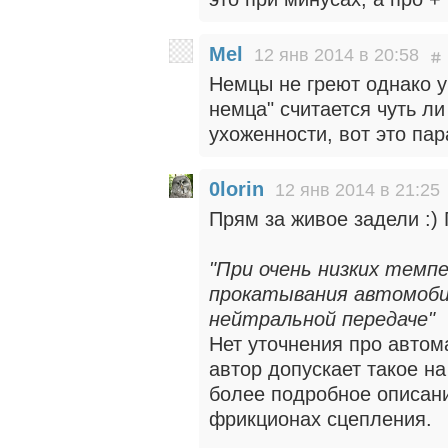
Mel
12 янв 2014 в 20:58
Немцы не греют однако у
немца" считается чуть л
ухоженности, вот это пар
0lorin
12 янв 2014 в 21:25
Прям за живое задели :) 
"При очень низких темп
прокатывания автомобил
нейтральной передаче"
Нет уточнения про автома
автор допускает такое н
более подробное описан
фрикционах сцепления.