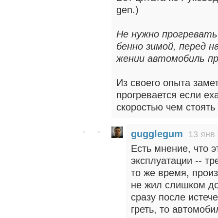
gen.)
Не нужно прогревать
бенно зимой, перед на
жении автомобиль п
Из своего опыта заме
прогревается если ех
скоростью чем стоять 
gugglegum
13 янв 
Есть мнение, что э
эксплуатации -- тр
то же время, прои
не жил слишком до
сразу после истече
греть, то автомоб