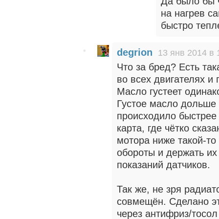
Да было бы 
на нагрев с
быстро тепле
degrion
13 янв 2014 в 
Что за бред? Есть так
во всех двигателях и 
Масло густеет одинак
Густое масло дольше 
происходило быстрее 
карта, где чётко сказ
мотора ниже такой-то 
обороты и держать их
показаний датчиков.
Так же, не зря радиат
совмещён. Сделано эт
через антифриз/тосол