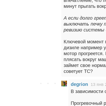
впечатление, что 
минут прыгать вок
А если долго гре
выключать печку 
ревизию системы 
Ключевой момент п
дизиле например у
мотор прогреется. 
плясать вокруг ма
займет свое норма
советует ТС?
degrion
13 янв 
В зависимости 
Прогревочный р