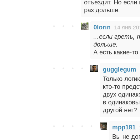
отъездит. Но если 
раз дольше.
0lorin
14 янв 20
...если греть,
дольше.
А есть какие-т
gugglegum
Только логи
кто-то пред
двух одинак
в одинаковы
другой нет?
mpp181
Вы не до