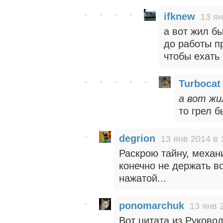
ifknew
13 ян
а вот жил бы
до работы п
чтобы ехать 
Turbocat
а вот жи
то грел б
degrion
13 янв 2014 в 
Раскрою тайну, механи
конечно не держать в
нажатой...
ponomarchuk
13 янв 
Вот цитата из Руковод