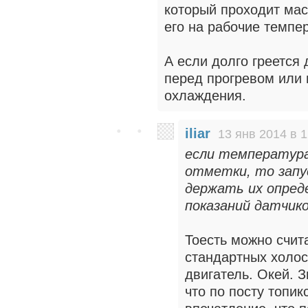
который проходит мас
его на рабочие темпе
А если долго греется
перед прогревом или
охлаждения.
iliar
13 янв 2014 в 1
если температура
отметки, то запу
держать их опред
показаний датчико
Тоесть можно счит
стандартных холос
двигатель. Окей. З
что по посту топи