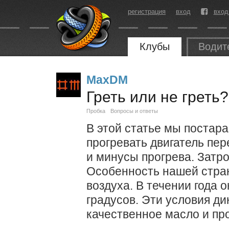
регистрация
вход
вход
Клубы
Водит
MaxDM
Греть или не греть?
Пробка
Вопросы и ответы
В этой статье мы постар
прогревать двигатель пе
и минусы прогрева. Затр
Особенность нашей стра
воздуха. В течении года о
градусов. Эти условия ди
качественное масло и про