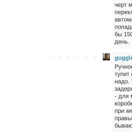
черт 
перек
автом
попад
бы 150
день.
gugg
Ручно
тупит
надо.
задер
- для
короб
при м
правы
бываю