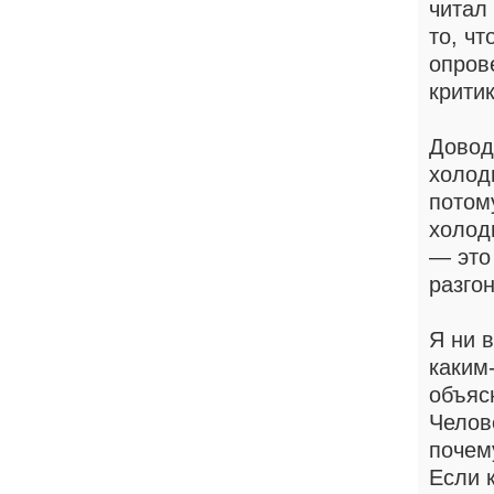
читал
то, чт
опров
критик
Довод
холод
потом
холод
— это
разго
Я ни 
каким
объяс
Челов
почем
Если к