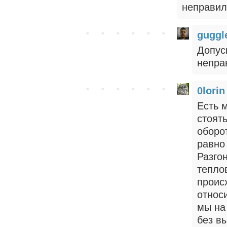
неправил
gugg
Допус
непра
0lorin
Есть 
стоять
оборо
равно
Разго
тепло
проис
относи
мы на
без в