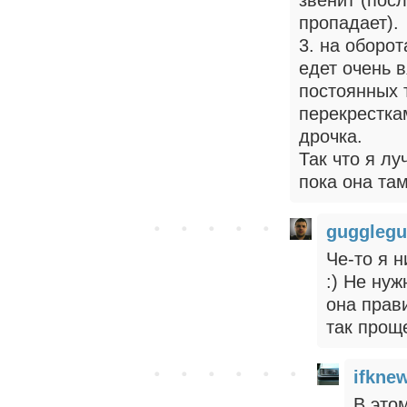
пропадает).
3. на оборот
едет очень в
постоянных 
перекрестка
дрочка.
Так что я лу
пока она там
guggleg
Че-то я 
:) Не нуж
она прав
так прощ
ifkne
В это