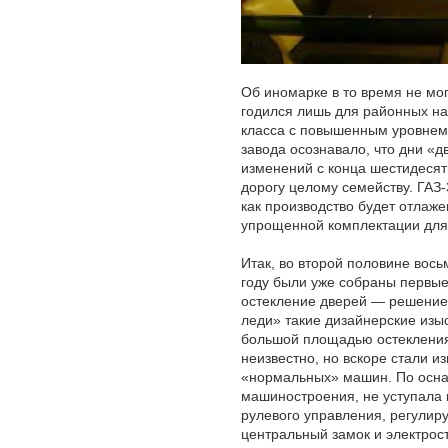
Об иномарке в то время не мог
годился лишь для районных на
класса с повышенным уровнем 
завода осознавало, что дни «д
изменений с конца шестидесят
дорогу целому семейству. ГАЗ-
как производство будет отлаж
упрощенной комплектации для
Итак, во второй половине вос
году были уже собраны первы
остекление дверей — решение 
леди» такие дизайнерские изыс
большой площадью остекления 
неизвестно, но вскоре стали из
«нормальных» машин. По осн
машиностроения, не уступала 
рулевого управления, регулир
центральный замок и электрост