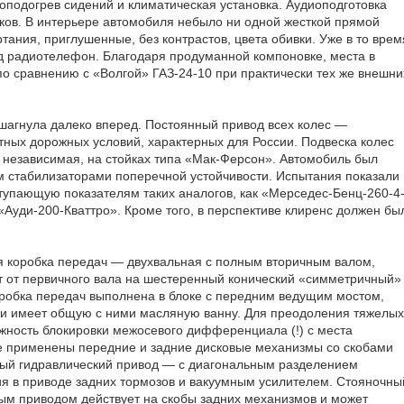
роподогрев сидений и климатическая установка. Аудиоподготовка
ков. В интерьере автомобиля небыло ни одной жесткой прямой
ания, приглушенные, без контрастов, цвета обивки. Уже в то врем
д радиотелефон. Благодаря продуманной компоновке, места в
о сравнению с «Волгой» ГАЗ-24-10 при практически тех же внешни
шагнула далеко вперед. Постоянный привод всех колес —
ных дорожных условий, характерных для России. Подвеска колес
— независимая, на стойках типа «Мак-Ферсон». Автомобиль был
 стабилизаторами поперечной устойчивости. Испытания показали
ступающую показателям таких аналогов, как «Мерседес-Бенц-260-4
«Ауди-200-Кваттро». Кроме того, в перспективе клиренс должен бы
я коробка передач — двухвальная с полным вторичным валом,
от первичного вала на шестеренный конический «симметричный»
обка передач выполнена в блоке с передним ведущим мостом,
 имеет общую с ними масляную ванну. Для преодоления тяжелых
жность блокировки межосевого дифференциала (!) с места
е применены передние и задние дисковые механизмы со скобами
ный гидравлический привод — с диагональным разделением
ия в приводе задних тормозов и вакуумным усилителем. Стояночны
ым приводом действует на скобы задних механизмов и может