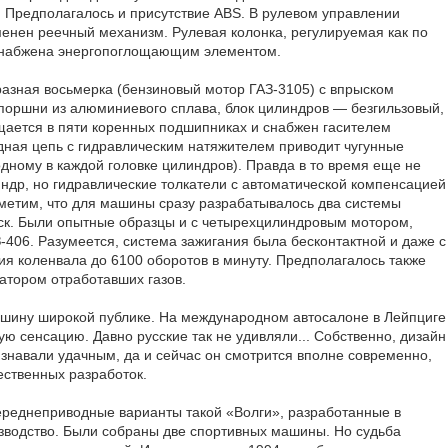
о. Предполагалось и присутствие ABS. В рулевом управлении
енен реечный механизм. Рулевая колонка, регулируемая как по
, снабжена энергопоглощающим элементом.
разная восьмерка (бензиновый мотор ГАЗ-3105) с впрыском
 поршни из алюминиевого сплава, блок цилиндров — безгильзовый,
щается в пяти коренных подшипниках и снабжен гасителем
дная цепь с гидравлическим натяжителем приводит чугунные
дному в каждой головке цилиндров). Правда в то время еще не
индр, но гидравлические толкатели с автоматической компенсацией
тметим, что для машины сразу разрабатывалось два системы
ск. Были опытные образцы и с четырехцилиндровым мотором,
406. Разумеется, система зажигания была бесконтактной и даже с
я коленвала до 6100 оборотов в минуту. Предполагалось также
атором отработавших газов.
ашину широкой публике. На международном автосалоне в Лейпциге
ю сенсацию. Давно русские так не удивляли... Собственно, дизайн
знавали удачным, да и сейчас он смотрится вполне современно,
ественных разработок.
ереднеприводные варианты такой «Волги», разработанные в
зводство. Были собраны две спортивных машины. Но судьба