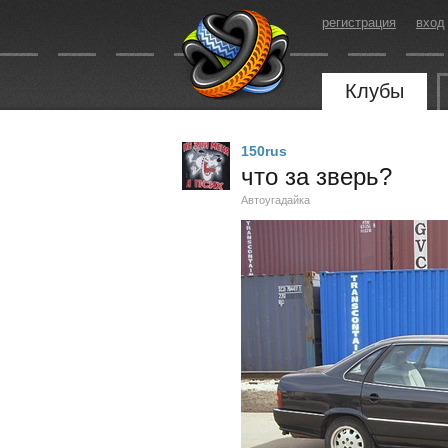
регистрация
вход
Клубы
150rus
что за зверь?
Автоугадайка