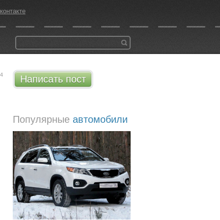
контакте
04
Написать пост
Популярные
автомобили