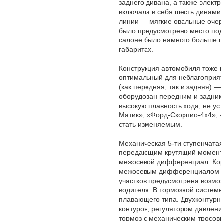
заднего дивана, а также элект
включала в себя шесть динами
линии — мягкие овальные очерт
было предусмотрено место по
салоне было намного больше п
габаритах.
Конструкция автомобиля тоже 
оптимальный для неблагоприят
(как передняя, так и задняя) 
оборудован передним и задним
высокую плавность хода, не у
Матик», «Форд-Скорпио-4х4», 
стать изменяемым.
Механическая 5-ти ступенчата
передающим крутящий момент 
межосевой дифференциал. Кор
межосевым дифференциалом и
участков предусмотрена возмо
водителя. В тормозной систем
плавающего типа. Двухконтур
контуров, регулятором давлен
тормоз с механическим тросов