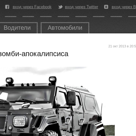
вход через Facebook
вход через Twitter
вход через В
Водители
Автомобили
21 окт 2013 в 20:
зомби-апокалипсиса