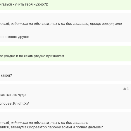
гаться - учить тебя нужно?))
вый, ездит как на обычном, так и на био-топливе, проще говоря, это
то немного другое
о угодно и по каким угодно признакам.
 какой?
1
ается это чудо
onquest Knight XV
овый, ездит как на обычном, так и на био-топливе
ился, закинул в биореактор парочку зомби и погнал дальше?