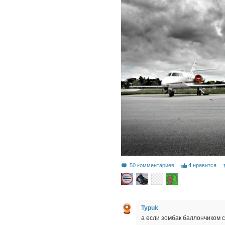
50 комментариев
4
нравится
Typuk
а если зомбак баллончиком с