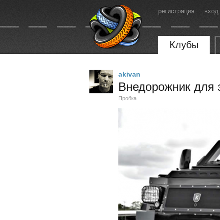
регистрация
вход
Клубы
akivan
Внедорожник для 
Пробка