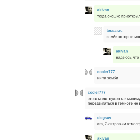
akivan
тогда окошко приоткрыл
tessarac
зомби которые мог
akivan
надеюсь, что 
cooler777
нигга зомби
cooler777
этого мало. нужен как миним
передвигаться в темноте не 
olegsuv
ага, 7-литровым атмос
akivan