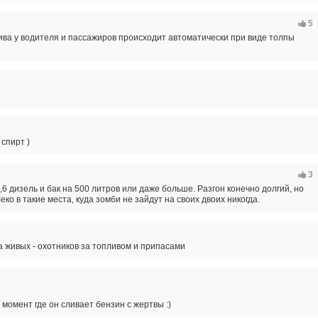
5
ива у водителя и пассажиров происходит автоматически при виде толпы
 спирт )
3
6 дизель и бак на 500 литров или даже больше. Разгон конечно долгий, но
ко в такие места, куда зомби не зайдут на своих двоих никогда.
а живых - охотников за топливом и припасами
 момент где он сливает бензин с жертвы :)