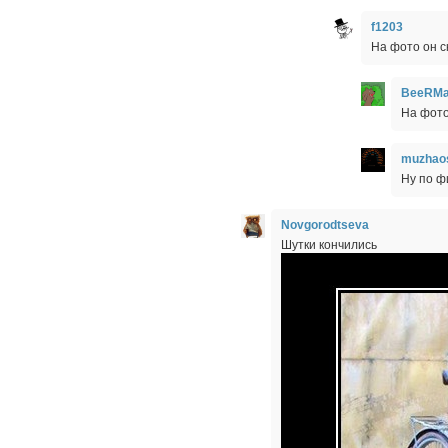
f1203
На фото он 
BeeRM
На фото
muzhao
Ну по ф
Novgorodtseva
Шутки кончились