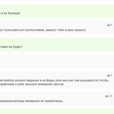
 и из Калаша!
6
ут пользоваться баллончиком, закинут тебе в окно гранату
таких не будет!
1
ум прибор ночного видения и ик фары (или как они там называются) чтобы
привлекая к себе лишнего внимания светом.
13
ферником вообще внимания не привлечешь