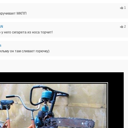
1
скручивает МКПП
aN
2
 у него сигарета из носа торчит!
s
ильму он там сливает горючку)