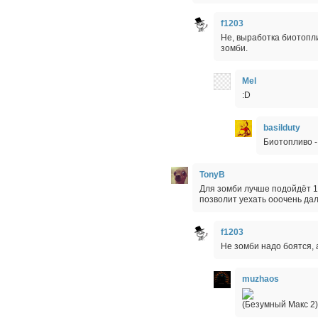
f1203
Не, выработка биотопл
зомби.
Mel
:D
basilduty
Биотопливо -
TonyB
Для зомби лучше подойдёт 1,
позволит уехать ооочень дале
f1203
Не зомби надо боятся, 
muzhaos
(Безумный Макс 2)