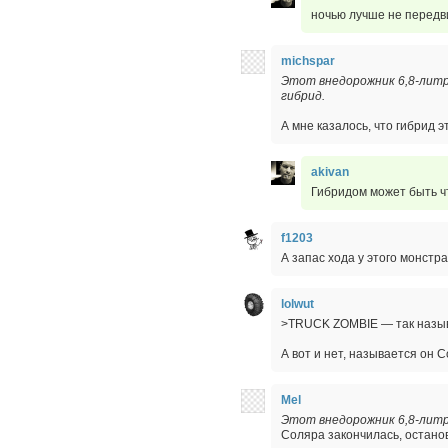
ночью лучше не передви
michspar
Этот внедорожник 6,8-литро
гибрид.
А мне казалось, что гибрид э
akivan
Гибридом может быть чт
f1203
А запас хода у этого монстра
lolwut
>TRUCK ZOMBIE — так назыв
А вот и нет, называется он C
Mel
Этот внедорожник 6,8-литр
Соляра закончилась, останов