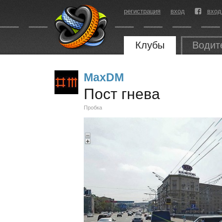
регистрация
вход
вход
Клубы
Водит
MaxDM
Пост гнева
Пробка