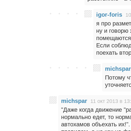
igor-foris
10
я про разме
ну и говорю
помещаются, 
Если соблюд
поехать вто
michspar
Потому ч
уточняет
michspar
11 окт 2013 в 13
"Даже когда движение "раб
нормально едет, то норм
автохамов объехать их!"