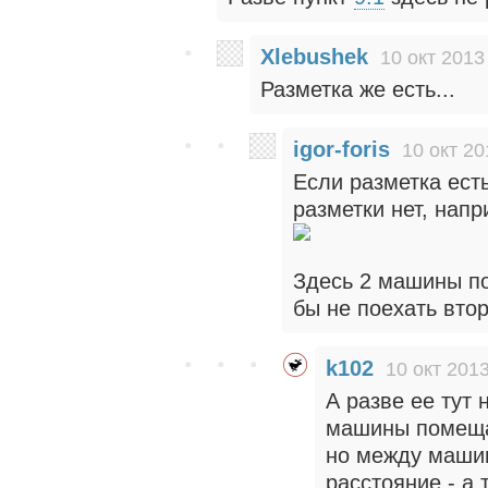
Xlebushek
10 окт 2013
Разметка же есть...
igor-foris
10 окт 20
Если разметка есть
разметки нет, напр
Здесь 2 машины п
бы не поехать вто
k102
10 окт 2013
А разве ее тут 
машины помещаю
но между маши
расстояние - а 