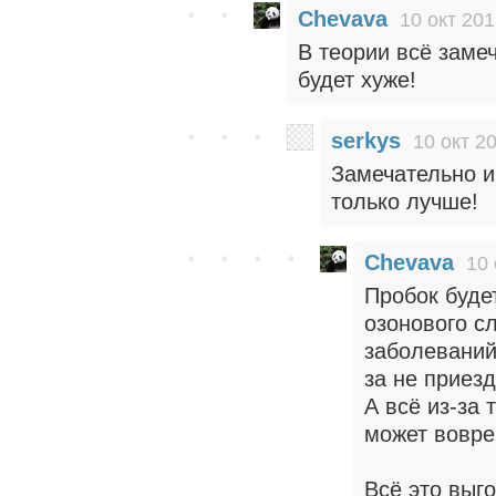
Chevava
10 окт 201
В теории всё заме
будет хуже!
serkys
10 окт 2
Замечательно и 
только лучше!
Chevava
10 
Пробок буде
озонового с
заболеваний
за не приез
А всё из-за 
может вовре
Всё это выг