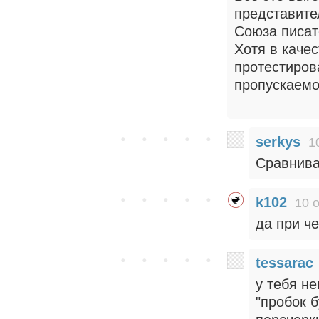
представите
Союза писат
Хотя в каче
протестиров
пропускаемо
serkys
1
Сравнива
k102
10 о
да при ч
tessarac
у тебя не
"пробок 