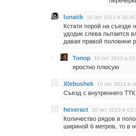
перечерк
lunatik
10 окт 2013 в 00:45
Кстати порой на съезде 
удодик слева пытается в
давая правой половине р
Tonop
10 окт 2013 в 01
яростно плюсую
Xlebushek
10 окт 2013 в 0
Съезд с внутреннего ТТК 
hexeract
10 окт 2013 в 03:
Количество рядов в поло
шириной 6 метров, то в н