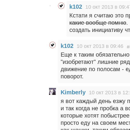
k102
10 окт 2013 в 09:4
Кстати я считаю это 
какие вообще помню
.
создать инициативу ч
k102
10 окт 2013 в 09:46
Еще к таким обязательно
"изобретают" лишние ря
движение по полосам - е
поворот.
Kimberly
10 окт 2013 в 12
я вот каждый день езжу 
и так когда не пробка а 
которые хотят побыстрее
просто еду на своем мес
как шашки, таким образо