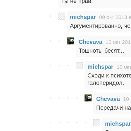
Ты не прав.
michspar
09 окт 2013 
Аргументированно, чё
Chevava
10 окт 201
Тошноты бесят...
michspar
10 ок
Сходи к психот
галоперидол.
Chevava
10 
Передачи на
michspar