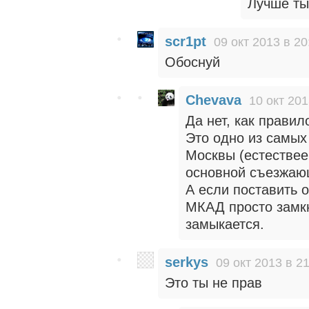
Лучше ты
scr1pt
09 окт 2013 в 20
Обоснуй
Chevava
10 окт 201
Да нет, как правил
Это одно из самых
Москвы (естествее
основной съезжающ
А если поставить о
МКАД просто замкнё
замыкается.
serkys
09 окт 2013 в 2
Это ты не прав