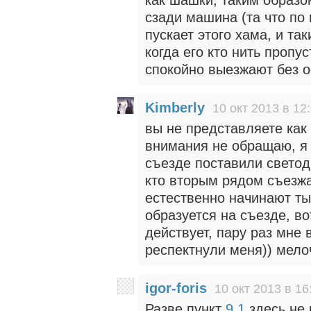
сзади машина (та что по
пускает этого хама, и та
когда его кто нить пропу
спокойно выезжают без о
Kimberly
10 окт 2013 в 12
вы не представляете как 
внимания не обращаю, я 
съезде поставили светод
кто вторым рядом съезжа
естественно начинают тык
образуется на съезде, во
действует, пару раз мне
респектнули меня)) мело
igor-foris
10 окт 2013 в 16
Разве пункт
9.1
здесь не 