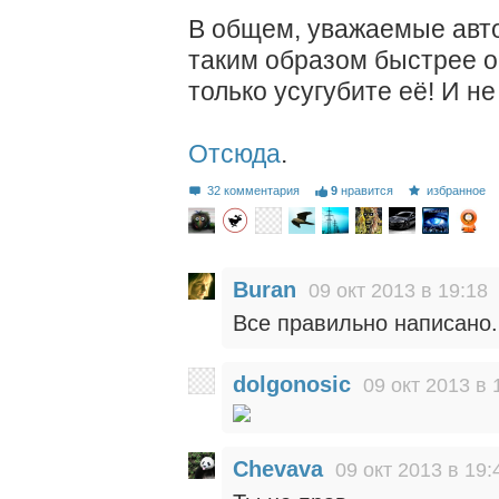
В общем, уважаемые авто
таким образом быстрее о
только усугубите её! И не
Отсюда
.
32 комментария
9
нравится
избранное
Buran
09 окт 2013 в 19:18
Все правильно написано.
dolgonosic
09 окт 2013 в 
Chevava
09 окт 2013 в 19: