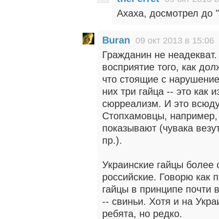
Ахаха, досмотрел до "
Buran
09 окт 2013 в 15:06
Гражданин не неадекват.
восприятие того, как долж
что стоящие с нарушени
них три гайца -- это как
сюрреализм. И это всюду.
Стопхамовцы, например,
показывают (чувака везут
пр.).
Украинские гайцы более 
российские. Говорю как п
гайцы в принципе почти в
-- свиньи. Хотя и на Укр
ребята, но редко.