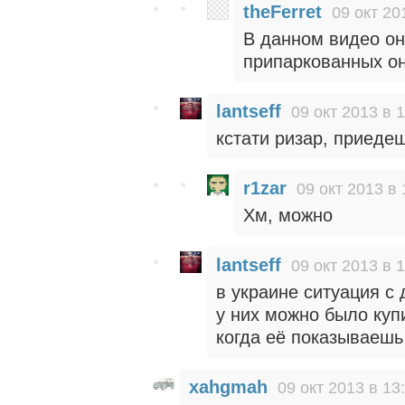
theFerret
09 окт 20
В данном видео он 
припаркованных он
lantseff
09 окт 2013 в 
кстати ризар, приедеш
r1zar
09 окт 2013 в 
Хм, можно
lantseff
09 окт 2013 в 
в украине ситуация с
у них можно было куп
когда её показываешь
xahgmah
09 окт 2013 в 13