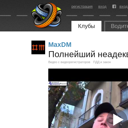
регистрация
вход
вход
Клубы
Водит
MaxDM
Полнейший неадек
Видео с видеорегистраторов
ПДД и закон