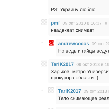
PS: Украину люблю.
pmf
09 окт 2013 в 16:37
неадекват снимает
andrewcocos
09 окт 2
Но ведь и гайцы веду
TarIK2017
09 окт 2013 в 1
Харьков, метро Универси
прокурора области :)
TarIK2017
09 окт 2013 
Тело снимающее реал