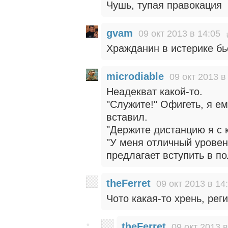
Чушь, тупая правокация
gvam
09 окт 2013 в 14:05
Хражданин в истерике бь
microdiable
09 окт 2013 в
Неадекват какой-то.
"Служите!" Офигеть, я ем
вставил.
"Держите дистанцию я с к
"У меня отличный уровен
предлагает вступить в п
theFerret
09 окт 2013 в 14
Чото какая-то хрень, рег
theFerret
09 окт 2013 в