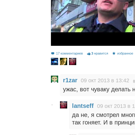
17 комментариев
3
нравится
избранное
r1zar
09 окт 2013 в 13:42
ужас, вот чуваку делать 
lantseff
09 окт 2013 в 
да не, я смотрел мно
так гоняет. И в принц