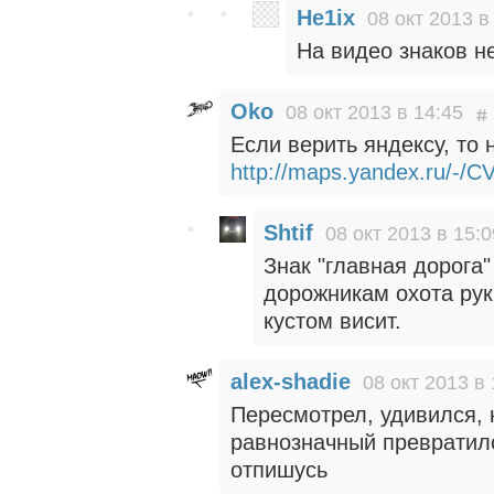
He1ix
08 окт 2013 в
На видео знаков не
Oko
08 окт 2013 в 14:45
Если верить яндексу, то
http://maps.yandex.ru/-/
Shtif
08 окт 2013 в 15:0
Знак "главная дорога"
дорожникам охота руки
кустом висит.
alex-shadie
08 окт 2013 в 
Пересмотрел, удивился, 
равнозначный превратилс
отпишусь