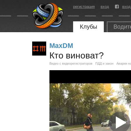
регистрация
вход
вход
Клубы
Водит
MaxDM
Кто виноват?
Видео с видеорегистраторов
ПДД и закон
Аварии н