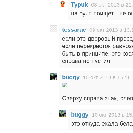
Typuk
08 окт 2013 в 21
на ручп поищет - не 
tessarac
09 окт 2013 в 13:
если это дворовый проез
если перекресток равноз
быть в принципе, это кос
справа не пустил
buggy
10 окт 2013 в 15:16
Сверху справа знак, сле
buggy
10 окт 2013 в 15
это откуда ехала бел