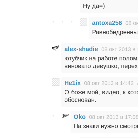
Ну да=)
antoxa256
08 о
Равнобедренных
alex-shadie
08 окт 2013 в 
ютубчик на работе полом
виновато девушко, пере
He1ix
08 окт 2013 в 14:42
О боже мой, видео, к ко
обоснован.
Oko
08 окт 2013 в 17:0
На знаки нужно смотр