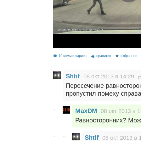
19 комментариев
нравится
избранное
Shtif
08 окт 2013 в 14:29
Пересечение равносторон
пропустил помеху справа
MaxDM
08 окт 2013 в 1
Равносторонних? Мож
Shtif
08 окт 2013 в 