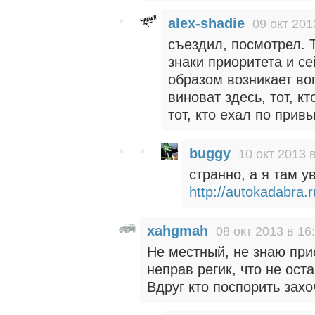
alex-shadie
09 окт 201
съездил, посмотрел. 
знаки приоритета и с
образом возникает воп
виноват здесь, тот, кт
тот, кто ехал по прив
buggy
10 окт 2013 
странно, а я там у
http://autokadabra
xahgmah
08 окт 2013 в 16
Не местный, не знаю прио
неправ регик, что не ос
Вдруг кто поспорить захо