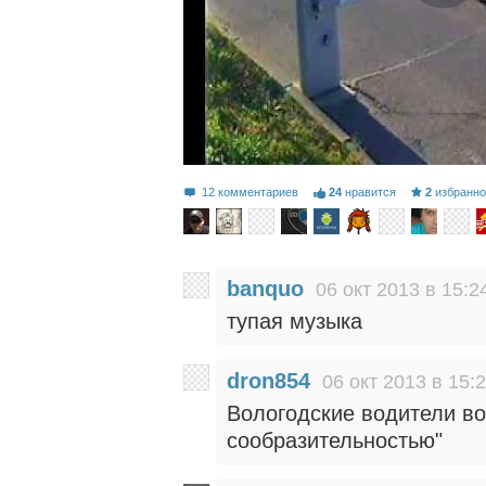
12 комментариев
24
нравится
2
избранн
banquo
06 окт 2013 в 15:2
тупая музыка
dron854
06 окт 2013 в 15:
Вологодские водители в
сообразительностью"