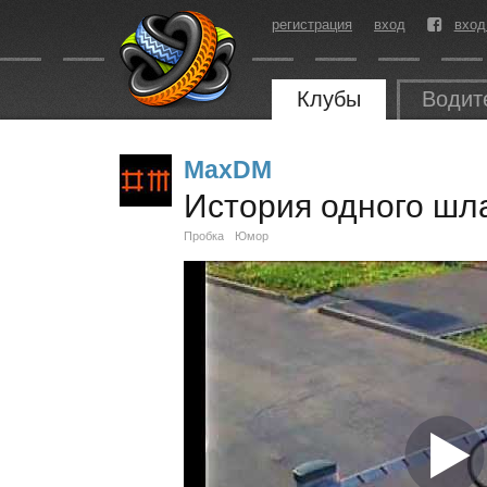
регистрация
вход
вход
Клубы
Водит
MaxDM
История одного шл
Пробка
Юмор