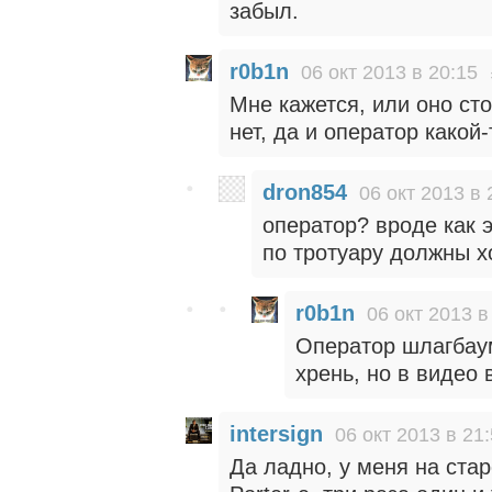
забыл.
r0b1n
06 окт 2013 в 20:15
Мне кажется, или оно ст
нет, да и оператор какой-
dron854
06 окт 2013 в 
оператор? вроде как 
по тротуару должны х
r0b1n
06 окт 2013 в
Оператор шлагбаум
хрень, но в видео
intersign
06 окт 2013 в 21
Да ладно, у меня на стар