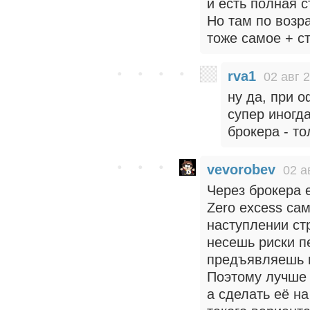
и есть полная 
Но там по возр
тоже самое + с
rva1
02 авг 
ну да, при 
супер иногда
брокера - то
vevorobev
02 а
Через брокера е
Zero excess сам
наступлении ст
несешь риски п
предъявляешь и
Поэтому лучше 
а сделать её на