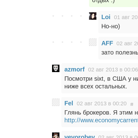
отдых :)
Loi
01 авг 20
Но-но)
AFF
02 авг 2
зато полезн
azmorf
02 авг 2013 в 00:06
Посмотри sixt, в США у н
ниже всех остальных.
Fel
02 авг 2013 в 00:20
Глянь брокеров. Я этим 
http://www.economycarren
vevorobev
02 авг 2013 в 0