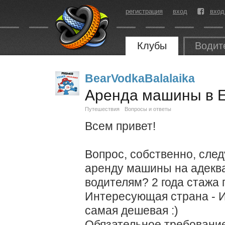
регистрация
вход
вход
Клубы
Водит
BearVodkaBalalaika
Аренда машины в 
Путешествия
Вопросы и ответы
Всем привет!
Вопрос, собственно, сле
аренду машины на адекв
водителям? 2 года стажа 
Интересующая страна - 
самая дешевая :)
Обязательное требование