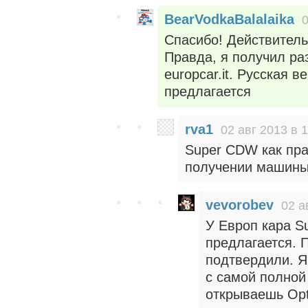
BearVodkaBalalaika
0
Спасибо! Действительн
Правда, я получил разн
europcar.it. Русская 
предлагается
rva1
02 авг 2013 в 
Super CDW как пра
получении машины 
vevorobev
02 а
У Европ кара S
предлагается. 
подтвердили. 
c самой полной
открываешь Opt