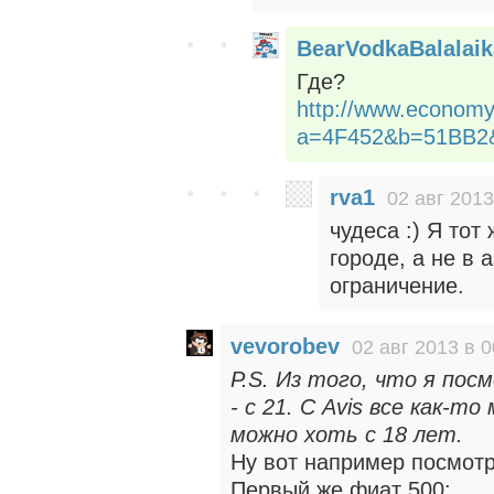
BearVodkaBalalaik
Где?
http://www.economy
a=4F452&b=51BB2
rva1
02 авг 2013
чудеса :) Я тот
городе, а не в 
ограничение.
vevorobev
02 авг 2013 в 0
P.S. Из того, что я посм
- с 21. С Avis все как-т
можно хоть с 18 лет.
Ну вот например посмот
Первый же фиат 500: