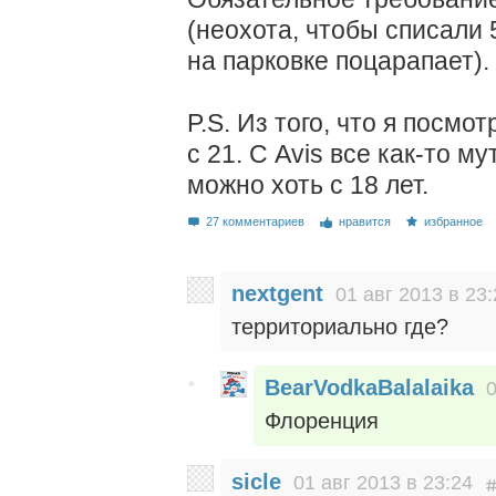
(неохота, чтобы списали 
на парковке поцарапает).
P.S. Из того, что я посмотр
с 21. С Avis все как-то м
можно хоть с 18 лет.
27 комментариев
нравится
избранное
nextgent
01 авг 2013 в 23:
территориально где?
BearVodkaBalalaika
0
Флоренция
sicle
01 авг 2013 в 23:24