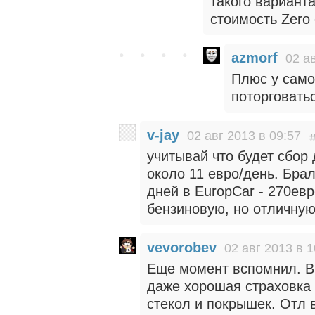
такого варианта
стоимость Zero
azmorf
02 а
Плюс у само
поторговатьс
v-jay
02 авг 2013 в 09:57
учитывай что будет сбор 
около 11 евро/день. Бра
дней в EuropCar - 270ев
бензиновую, но отличную
vevorobev
02 авг 2013 в 1
Еще момент вспомнил. Вн
даже хорошая страховка 
стекол и покрышек. Отл в