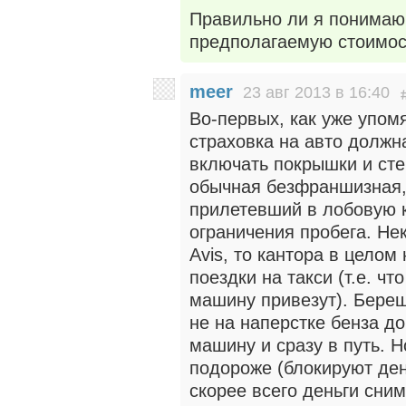
Правильно ли я понимаю,
предполагаемую стоимос
meer
23 авг 2013 в 16:40
Во-первых, как уже упомя
страховка на авто должн
включать покрышки и стек
обычная безфраншизная,
прилетевший в лобовую к
ограничения пробега. Не
Avis, то кантора в целом
поездки на такси (т.е. ч
машину привезут). Береш
не на наперстке бенза д
машину и сразу в путь. Н
подороже (блокируют ден
скорее всего деньги сним